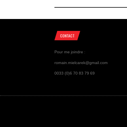
CONTACT
Pour me joindre :
romain.mielcarek@gmail.com
0033 (0)6 70 83 79 69
GUERRES ET INFLUENCES, ©ROMAIN MIEL