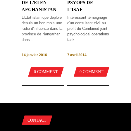
DE L’EI EN
PSYOPS DE
AFGHANISTAN
L’ISAF
L'Etat islamique déploie
Intéressant témoignage
depuis un bon mois une
d'un consultant civil au
radio d'influence dans la
profit du Combined joint
province de Nangarhar,
psychological operations
dans...
task...
14 janvier 2016
7 avril 2014
0 COMMENT
0 COMMENT
CONTACT