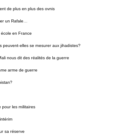
sent de plus en plus des ovnis
eter un Rafale…
re école en France
es peuvent-elles se mesurer aux jihadistes?
li nous dit des réalités de la guerre
comme arme de guerre
nistan?
le pour les militaires
intérim
sur sa réserve