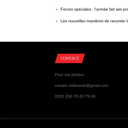
Forces spéciales : l’armée fait ses p
Les nouvelles manières de raconter l
CONTACT
Pour me joindre :
romain.mielcarek@gmail.com
0033 (0)6 70 83 79 69