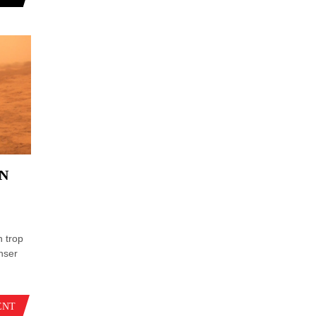
N
n trop
enser
ENT