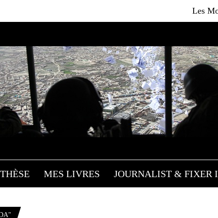
Les Moujik
THÈSE
MES LIVRES
JOURNALIST & FIXER I
DA"