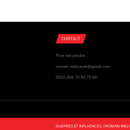
CONTACT
Pour me joindre :
romain.mielcarek@gmail.com
0033 (0)6 70 83 79 69
GUERRES ET INFLUENCES, ©ROMAIN MIEL