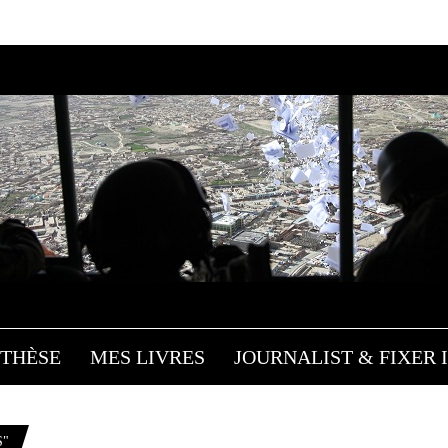
THÈSE
MES LIVRES
JOURNALIST & FIXER I
S"