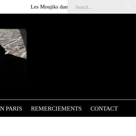
Les Moujiks dans Affaires sensibles
Articl
N PARIS
REMERCIEMENTS
CONTACT