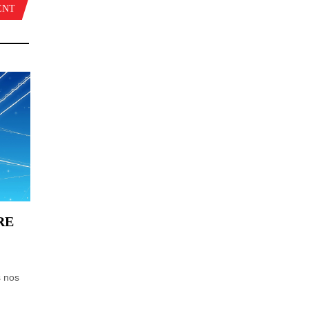
ENT
RE
s nos