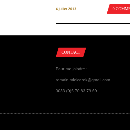
0 COMM
4 juillet 2013
CONTACT
Pour me joindre :
romain.mielcarek@gmail.com
0033 (0)6 70 83 79 69