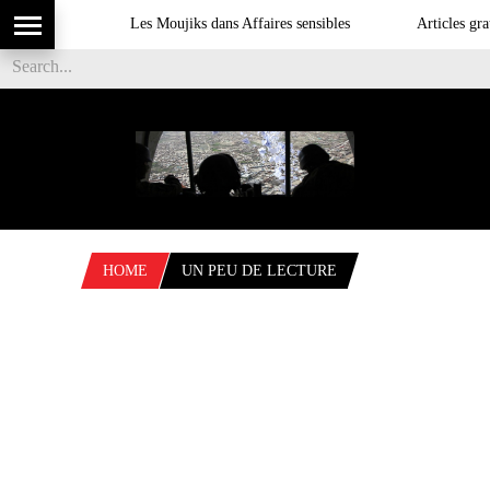
Les Moujiks dans Affaires sensibles
Articles grat
HOME
UN PEU DE LECTURE