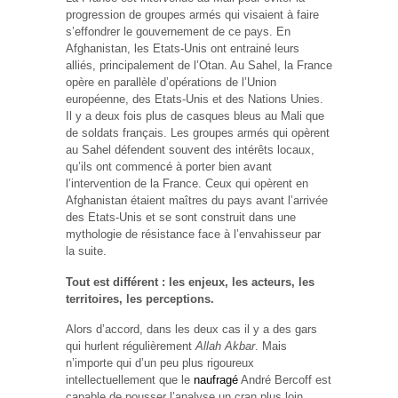
progression de groupes armés qui visaient à faire
s’effondrer le gouvernement de ce pays. En
Afghanistan, les Etats-Unis ont entrainé leurs
alliés, principalement de l’Otan. Au Sahel, la France
opère en parallèle d’opérations de l’Union
européenne, des Etats-Unis et des Nations Unies.
Il y a deux fois plus de casques bleus au Mali que
de soldats français. Les groupes armés qui opèrent
au Sahel défendent souvent des intérêts locaux,
qu’ils ont commencé à porter bien avant
l’intervention de la France. Ceux qui opèrent en
Afghanistan étaient maîtres du pays avant l’arrivée
des Etats-Unis et se sont construit dans une
mythologie de résistance face à l’envahisseur par
la suite.
Tout est différent : les enjeux, les acteurs, les
territoires, les perceptions.
Alors d’accord, dans les deux cas il y a des gars
qui hurlent régulièrement
Allah Akbar
. Mais
n’importe qui d’un peu plus rigoureux
intellectuellement que le
naufragé
André Bercoff est
capable de pousser l’analyse un cran plus loin.