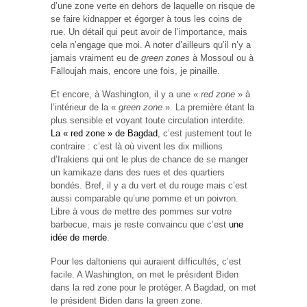
d’une zone verte en dehors de laquelle on risque de
se faire kidnapper et égorger à tous les coins de
rue. Un détail qui peut avoir de l’importance, mais
cela n’engage que moi. A noter d’ailleurs qu’il n’y a
jamais vraiment eu de
green zones
à Mossoul ou à
Falloujah mais, encore une fois, je pinaille.
Et encore, à Washington, il y a une «
red zone
» à
l’intérieur de la «
green zone
». La première étant la
plus sensible et voyant toute circulation interdite.
La « red zone » de Bagdad
, c’est justement tout le
contraire : c’est là où vivent les dix millions
d’Irakiens qui ont le plus de chance de se manger
un kamikaze dans des rues et des quartiers
bondés. Bref, il y a du vert et du rouge mais c’est
aussi comparable qu’une pomme et un poivron.
Libre à vous de mettre des pommes sur votre
barbecue, mais je reste convaincu que c’est
une
idée de merde
.
Pour les daltoniens qui auraient difficultés, c’est
facile. A Washington, on met le président Biden
dans la red zone pour le protéger. A Bagdad, on met
le président Biden dans la green zone.