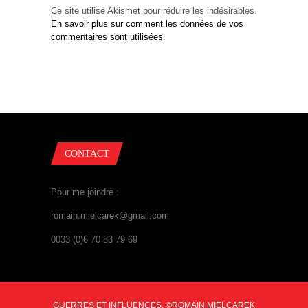
Ce site utilise Akismet pour réduire les indésirables.
En savoir plus sur comment les données de vos
commentaires sont utilisées
.
CONTACT
Pour me joindre :
romain.mielcarek@gmail.com
0033 (0)6 70 83 79 69
GUERRES ET INFLUENCES, ©ROMAIN MIELCAREK