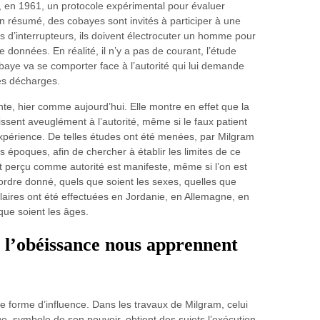
 en 1961, un protocole expérimental pour évaluer
En résumé, des cobayes sont invités à participer à une
 d’interrupteurs, ils doivent électrocuter un homme pour
données. En réalité, il n’y a pas de courant, l’étude
aye va se comporter face à l’autorité qui lui demande
es décharges.
nte, hier comme aujourd’hui. Elle montre en effet que la
ssent aveuglément à l’autorité, même si le faux patient
’expérience. De telles études ont été menées, par Milgram
 époques, afin de chercher à établir les limites de ce
 perçu comme autorité est manifeste, même si l’on est
rdre donné, quels que soient les sexes, quelles que
ilaires ont été effectuées en Jordanie, en Allemagne, en
que soient les âges.
 l’obéissance nous apprennent
une forme d’influence. Dans les travaux de Milgram, celui
ue, symbole de son pouvoir, obtient des sujets l’exécution