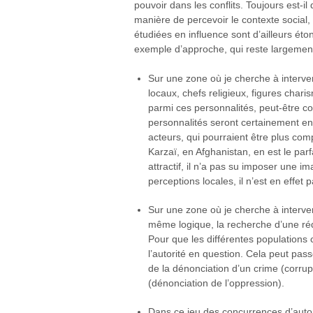
pouvoir dans les conflits. Toujours est-
manière de percevoir le contexte social, 
étudiées en influence sont d’ailleurs é
exemple d’approche, qui reste largement à
Sur une zone où je cherche à interve
locaux, chefs religieux, figures char
parmi ces personnalités, peut-être c
personnalités seront certainement enc
acteurs, qui pourraient être plus com
Karzaï, en Afghanistan, en est le parf
attractif, il n’a pas su imposer une i
perceptions locales, il n’est en effet p
Sur une zone où je cherche à interveni
même logique, la recherche d’une rédu
Pour que les différentes populations c
l’autorité en question. Cela peut pass
de la dénonciation d’un crime (corru
(dénonciation de l’oppression).
Dans ce jeu des concurrences d’autori