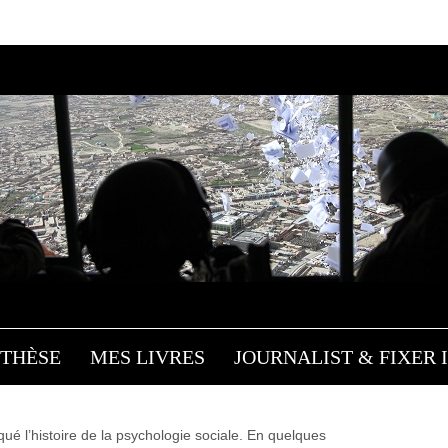
STANLEY MILGRAM: D
’OBÉISSANCE À L’INFLU
Influences
/ 18 septembre 2013
THÈSE
MES LIVRES
JOURNALIST & FIXER I
é l’histoire de la psychologie sociale. En quelques