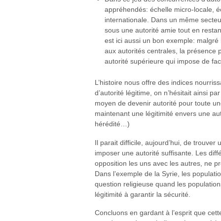
appréhendés: échelle micro-locale, éch
internationale. Dans un même secteur
sous une autorité amie tout en restan
est ici aussi un bon exemple: malgré
aux autorités centrales, la présence 
autorité supérieure qui impose de fac
L’histoire nous offre des indices nourris
d’autorité légitime, on n’hésitait ainsi p
moyen de devenir autorité pour toute une 
maintenant une légitimité envers une aut
hérédité…)
Il parait difficile, aujourd’hui, de trouve
imposer une autorité suffisante. Les diff
opposition les uns avec les autres, ne p
Dans l’exemple de la Syrie, les populati
question religieuse quand les populatio
légitimité à garantir la sécurité.
Concluons en gardant à l’esprit que cette