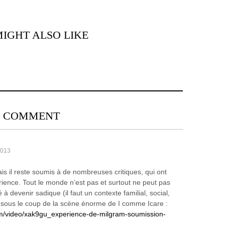
IGHT ALSO LIKE
1 COMMENT
2013
mais il reste soumis à de nombreuses critiques, qui ont
rience. Tout le monde n’est pas et surtout ne peut pas
à devenir sadique (il faut un contexte familial, social,
e sous le coup de la scène énorme de I comme Icare :
om/video/xak9gu_experience-de-milgram-soumission-