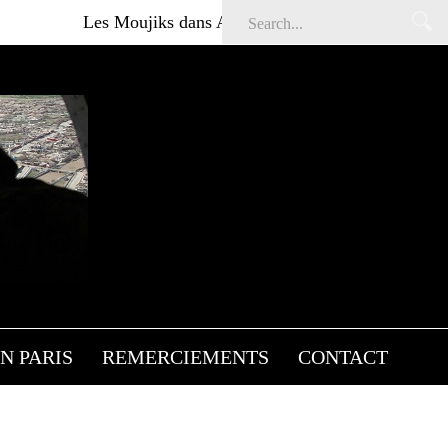
Les Moujiks dans Affaires sensibles
Articles gratui
E
ENCE
N PARIS
REMERCIEMENTS
CONTACT