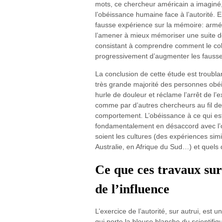
mots, ce chercheur américain a imaginé,
l’obéissance humaine face à l’autorité. 
fausse expérience sur la mémoire: armés
l’amener à mieux mémoriser une suite de 
consistant à comprendre comment le cob
progressivement d’augmenter les fauss
La conclusion de cette étude est troubla
très grande majorité des personnes obéi
hurle de douleur et réclame l’arrêt de l
comme par d’autres chercheurs au fil des
comportement. L’obéissance à ce qui est
fondamentalement en désaccord avec l’o
soient les cultures (des expériences sim
Australie, en Afrique du Sud…) et quels 
Ce que ces travaux sur
de l’influence
L’exercice de l’autorité, sur autrui, est 
qui porte la blouse blanche du scientifiq