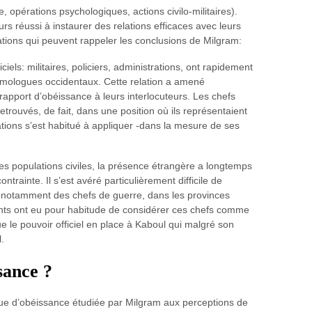
, opérations psychologiques, actions civilo-militaires).
urs réussi à instaurer des relations efficaces avec leurs
tions qui peuvent rappeler les conclusions de Milgram:
ciels: militaires, policiers, administrations, ont rapidement
 homologues occidentaux. Cette relation a amené
apport d’obéissance à leurs interlocuteurs. Les chefs
 retrouvés, de fait, dans une position où ils représentaient
lations s’est habitué à appliquer -dans la mesure de ses
 des populations civiles, la présence étrangère a longtemps
rainte. Il s’est avéré particulièrement difficile de
ls, notamment des chefs de guerre, dans les provinces
ants ont eu pour habitude de considérer ces chefs comme
ue le pouvoir officiel en place à Kaboul qui malgré son
l.
sance ?
ique d’obéissance étudiée par Milgram aux perceptions de