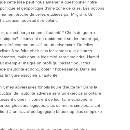
il que cette idée peut nous amener à questionner notre
politique et géopolitique d’une zone de crise. Les notions
tonnement proche de celles étudiées par Milgram. Un
 creuser, pourrait être celui-ci:
nir, qui est perçu comme l’autorité? Chefs de guerre
ismatiques? Il convient de rapidement se demander qui,
onsidéré comme un allié ou un adversaire. De telles
lines à se faire obéir plus facilement que d’autres
pétentes, mais dont la légitimité serait moindre. Hamid
ait exemple: malgré un profil qui passait pour très
mage d’autorité et donc, obtenir l’obéissance. Dans les
as la figure associée à l’autorité.
r, mes adversaires font-ils figure d’autorité? Dans la
ction de l’autorité adverse sera un exercice prioritaire.
essent d’obéir, il convient de leur faire échapper à
er par plusieurs logiques, plus ou moins simples, allant
ption) à un travail pédagogique beaucoup plus complexe
té, plusieurs niveaux de réflexion peuvent être