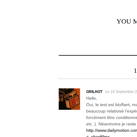
YOU M
GRILHOT
on 18 September 
Hello,
Oui, le test est bluffant, 
beaucoup relativisé l’expé
forcément être conditionné 
etc..). Néanmoins je rest
http://www.dailymotion.c
a_shortfilms