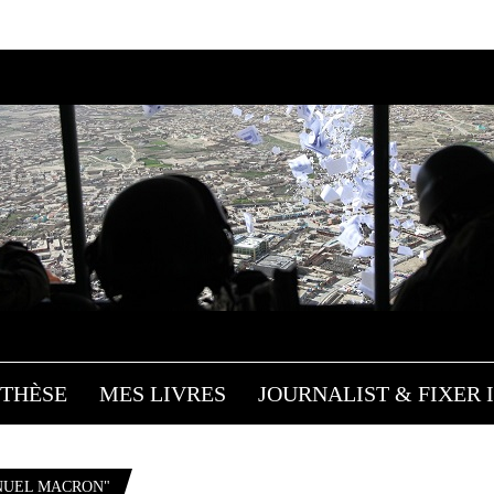
THÈSE
MES LIVRES
JOURNALIST & FIXER I
NUEL MACRON"