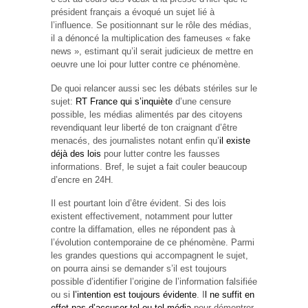
président français a évoqué un sujet lié à
l’influence. Se positionnant sur le rôle des médias,
il a dénoncé la multiplication des fameuses « fake
news », estimant qu’il serait judicieux de mettre en
oeuvre une loi pour lutter contre ce phénomène.
De quoi relancer aussi sec les débats stériles sur le
sujet:
RT France qui s’inquiète
d’une censure
possible, les médias alimentés par des citoyens
revendiquant leur liberté de ton craignant d’être
menacés, des journalistes notant enfin qu’
il existe
déjà des lois
pour lutter contre les fausses
informations. Bref, le sujet a fait couler beaucoup
d’encre en 24H.
Il est pourtant loin d’être évident. Si des lois
existent effectivement, notamment pour lutter
contre la diffamation, elles ne répondent pas à
l’évolution contemporaine de ce phénomène. Parmi
les grandes questions qui accompagnent le sujet,
on pourra ainsi se demander s’il est toujours
possible d’identifier l’origine de l’information falsifiée
ou si
l’intention est toujours évidente
. I
l ne suffit en
effet pas d’accuser tel ou tel média
pour démontrer