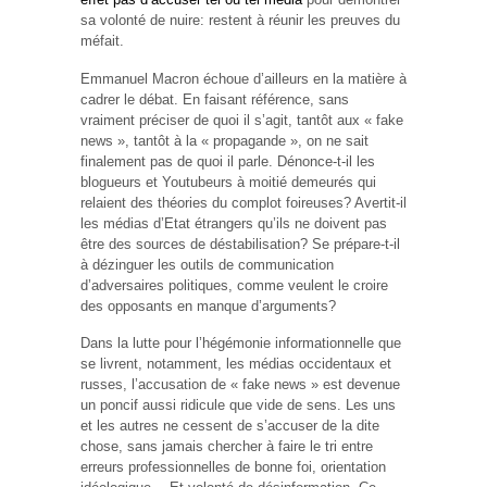
sa volonté de nuire: restent à réunir les preuves du
méfait.
Emmanuel Macron échoue d’ailleurs en la matière à
cadrer le débat. En faisant référence, sans
vraiment préciser de quoi il s’agit, tantôt aux « fake
news », tantôt à la « propagande », on ne sait
finalement pas de quoi il parle. Dénonce-t-il les
blogueurs et Youtubeurs à moitié demeurés qui
relaient des théories du complot foireuses? Avertit-il
les médias d’Etat étrangers qu’ils ne doivent pas
être des sources de déstabilisation? Se prépare-t-il
à dézinguer les outils de communication
d’adversaires politiques, comme veulent le croire
des opposants en manque d’arguments?
Dans la lutte pour l’hégémonie informationnelle que
se livrent, notamment, les médias occidentaux et
russes, l’accusation de « fake news » est devenue
un poncif aussi ridicule que vide de sens. Les uns
et les autres ne cessent de s’accuser de la dite
chose, sans jamais chercher à faire le tri entre
erreurs professionnelles de bonne foi, orientation