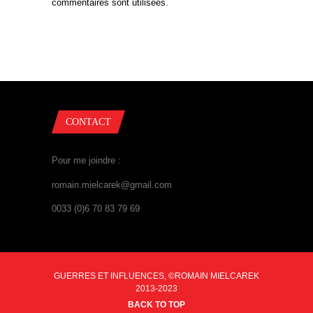
commentaires sont utilisées
.
CONTACT
Pour me joindre :
romain.mielcarek@gmail.com
0033 (0)6 70 83 79 69
GUERRES ET INFLUENCES, ©ROMAIN MIELCAREK
2013-2023
BACK TO TOP