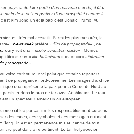
r son pays et de faire partie d’un nouveau monde, d’être
la main de la paix et profiter d’une prospérité comme il
, c’est Kim Jong Un et la paix c’est Donald Trump. Vu
ernier, est très mal accueilli. Parmi les plus mesurés, le
arre
« .
Newsweek
préfère «
film de propagande
« , de
er
qui y voit une «
idiotie sensationnaliste
« . Mêmes
qui titre sur un «
film hallucinant
» ou encore
Libération
 de propagande
« .
mauvaise caricature. A tel point que certains reporters
stement de propagande nord-coréenne. Les images d’archive
gnifique que représente la paix pour la Corée du Nord au
 persister dans le bras de fer avec Washington. Le tout
’on est un spectateur américain ou européen.
audience ciblée par ce film: les responsables nord-coréens.
’utiliser des codes, des symboles et des messages qui aient
im Jong Un est en permanence mis au centre de tout
nvaincre peut donc être pertinent. Le ton hollywoodien