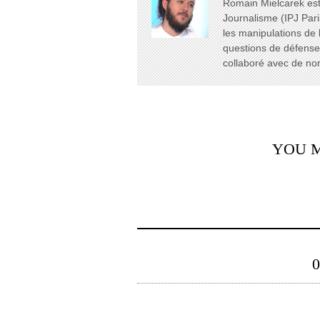
Romain Mielcarek est 
Journalisme (IPJ Pari
les manipulations de 
questions de défense e
collaboré avec de n
YOU M