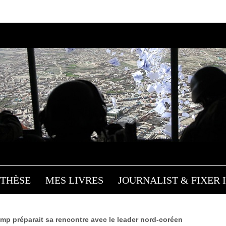
ÉE DU NORD: ET SI LE F
TRUMP N’ÉTAIT PAS SI F
Influences
/
Slider
/ 17 juillet 2018
THÈSE
MES LIVRES
JOURNALIST & FIXER I
ump préparait sa rencontre avec le leader nord-coréen