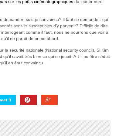
eurs sur les goûts cinématographiques
du leader nord-
 se demander: suis-je convaincu? Il faut se demander: qui
entés sont-ils susceptibles d’y parvenir? Difficile de dire
 s’interrogeant comme il faut, nous ne pourrons que voir à
 qu’il ne paraît de prime abord.
r la sécurité nationale (National security council). Si Kim
’il savait très bien ce qui se jouait. A-t-il pu être séduit
u’il en était convaincu.
eet It