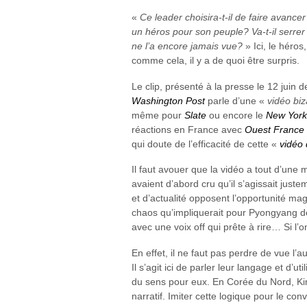
«
Ce leader choisira-t-il de faire avance
un héros pour son peuple? Va-t-il serrer 
ne l’a encore jamais vue?
» Ici, le héros
comme cela, il y a de quoi être surpris.
Le clip, présenté à la presse le 12 juin d
Washington Post
parle d’une «
vidéo biz
même pour
Slate
ou encore le
New York
réactions en France avec
Ouest France
qui doute de l’efficacité de cette «
vidéo
Il faut avouer que la vidéo a tout d’une 
avaient d’abord cru qu’il s’agissait ju
et d’actualité opposent l’opportunité ma
chaos qu’impliquerait pour Pyongyang de
avec une voix off qui prête à rire… Si l
En effet, il ne faut pas perdre de vue l’
Il s’agit ici de parler leur langage et d
du sens pour eux. En Corée du Nord, K
narratif. Imiter cette logique pour le co