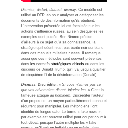
Dismiss, distort, distract, dismay
. Ce modèle est
utilisé au DFR lab pour analyser et catégoriser les
documents de désinformation qu’ils étudient.
L’intervention présentée ici est focalisée sur les
actions d’influence russes, au sein desquelles les
exemples sont puisés. Ben Nimmo précise
d’ailleurs à ce sujet qu’à sa connaissance, la
stratégie qu’il décrit n’est pas écrite noir sur blanc
dans des manuels militaires russes. Il remarque
aussi que ces méthodes sont souvent présentes
dans
les narratifs stratégiques chinois
ou dans les
discours de Donald Trump, qu’il va jusqu’à qualifier
de cinquième D de la désinformation (Donald).
Dismiss
. Discréditer.
« S
i vous n’aimez pas ce
que vos adversaires disent, injuriez les.
» C’est la
fameuse attaque
ad hominem
. Discréditer l’auteur
d’un propos est un moyen particulièrement connu et
récurrent pour manipuler. Les rhétoriciens l’ont
identifié de longue date. Le terme « fake news »,
par exemple est souvent utilisé pour couper court à
tout débat: puisque l’autre multiplie les « fake
news », qu’il soit un individu ou un média, alors