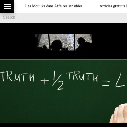
Les Moujiks dans Affaires sensibles
Articles gratuits DSI 