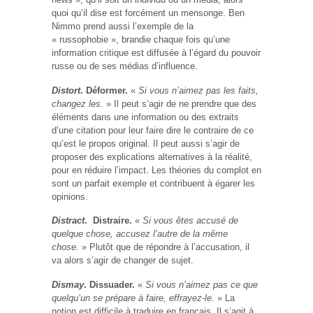
quoi qu’il dise est forcément un mensonge. Ben
Nimmo prend aussi l’exemple de la
« russophobie », brandie chaque fois qu’une
information critique est diffusée à l’égard du pouvoir
russe ou de ses médias d’influence.
Distort
. Déformer.
«
Si vous n’aimez pas les faits,
changez les.
» Il peut s’agir de ne prendre que des
éléments dans une information ou des extraits
d’une citation pour leur faire dire le contraire de ce
qu’est le propos original. Il peut aussi s’agir de
proposer des explications alternatives à la réalité,
pour en réduire l’impact. Les théories du complot en
sont un parfait exemple et contribuent à égarer les
opinions.
Distract
. Distraire.
«
Si vous êtes accusé de
quelque chose, accusez l’autre de la même
chose.
» Plutôt que de répondre à l’accusation, il
va alors s’agir de changer de sujet.
Dismay
. Dissuader.
«
Si vous n’aimez pas ce que
quelqu’un se prépare à faire, effrayez-le.
» La
notion est difficile à traduire en français. Il s’agit à