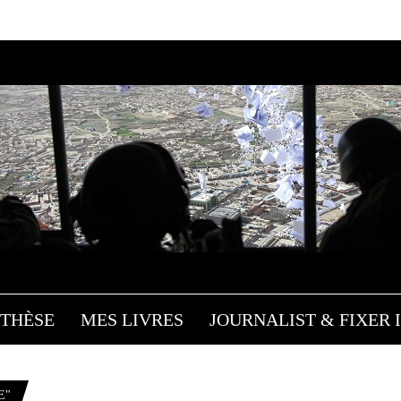
THÈSE
MES LIVRES
JOURNALIST & FIXER I
E"