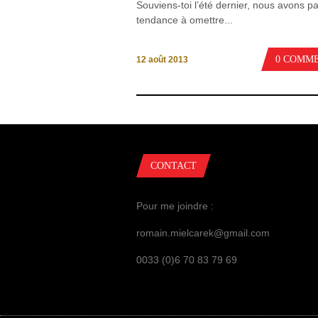
Souviens-toi l’été dernier, nous avons pa
tendance à omettre...
0 COMM
12 août 2013
CONTACT
Pour me joindre :
romain.mielcarek@gmail.com
0033 (0)6 70 83 79 69