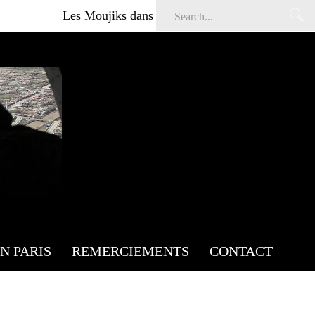
Les Moujiks dans Affaires sensibles
Articles gra
N PARIS
REMERCIEMENTS
CONTACT