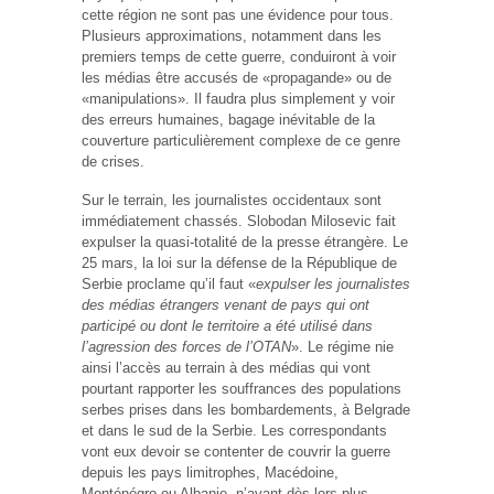
cette région ne sont pas une évidence pour tous.
Plusieurs approximations, notamment dans les
premiers temps de cette guerre, conduiront à voir
les médias être accusés de «propagande» ou de
«manipulations». Il faudra plus simplement y voir
des erreurs humaines, bagage inévitable de la
couverture particulièrement complexe de ce genre
de crises.
Sur le terrain, les journalistes occidentaux sont
immédiatement chassés. Slobodan Milosevic fait
expulser la quasi-totalité de la presse étrangère. Le
25 mars, la loi sur la défense de la République de
Serbie proclame qu’il faut «
expulser les journalistes
des médias étrangers venant de pays qui ont
participé ou dont le territoire a été utilisé dans
l’agression des forces de l’OTAN
». Le régime nie
ainsi l’accès au terrain à des médias qui vont
pourtant rapporter les souffrances des populations
serbes prises dans les bombardements, à Belgrade
et dans le sud de la Serbie. Les correspondants
vont eux devoir se contenter de couvrir la guerre
depuis les pays limitrophes, Macédoine,
Monténégro ou Albanie, n’ayant dès lors plus