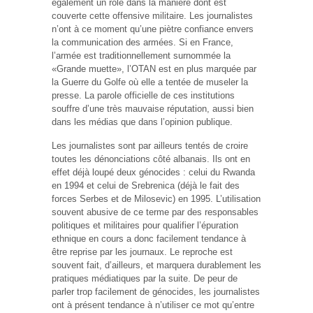
également un rôle dans la manière dont est
couverte cette offensive militaire. Les journalistes
n’ont à ce moment qu’une piètre confiance envers
la communication des armées. Si en France,
l’armée est traditionnellement surnommée la
«Grande muette», l’OTAN est en plus marquée par
la Guerre du Golfe où elle a tentée de museler la
presse. La parole officielle de ces institutions
souffre d’une très mauvaise réputation, aussi bien
dans les médias que dans l’opinion publique.
Les journalistes sont par ailleurs tentés de croire
toutes les dénonciations côté albanais. Ils ont en
effet déjà loupé deux génocides : celui du Rwanda
en 1994 et celui de Srebrenica (déjà le fait des
forces Serbes et de Milosevic) en 1995. L’utilisation
souvent abusive de ce terme par des responsables
politiques et militaires pour qualifier l’épuration
ethnique en cours a donc facilement tendance à
être reprise par les journaux. Le reproche est
souvent fait, d’ailleurs, et marquera durablement les
pratiques médiatiques par la suite. De peur de
parler trop facilement de génocides, les journalistes
ont à présent tendance à n’utiliser ce mot qu’entre