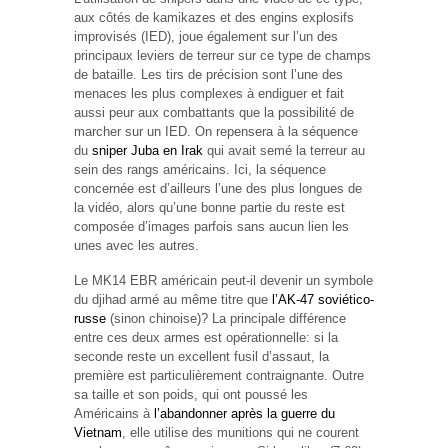
aux côtés de kamikazes et des engins explosifs
improvisés (IED), joue également sur l’un des
principaux leviers de terreur sur ce type de champs
de bataille. Les tirs de précision sont l’une des
menaces les plus complexes à endiguer et fait
aussi peur aux combattants que la possibilité de
marcher sur un IED. On repensera à la séquence
du
sniper Juba en Irak
qui avait semé la terreur au
sein des rangs américains. Ici, la séquence
concernée est d’ailleurs l’une des plus longues de
la vidéo, alors qu’une bonne partie du reste est
composée d’images parfois sans aucun lien les
unes avec les autres.
Le MK14 EBR américain peut-il devenir un symbole
du djihad armé au même titre que
l’AK-47 soviético-
russe
(sinon chinoise)? La principale différence
entre ces deux armes est opérationnelle: si la
seconde reste un excellent fusil d’assaut, la
première est particulièrement contraignante. Outre
sa taille et son poids, qui ont poussé les
Américains à
l’abandonner après la guerre du
Vietnam
, elle utilise des munitions qui ne courent