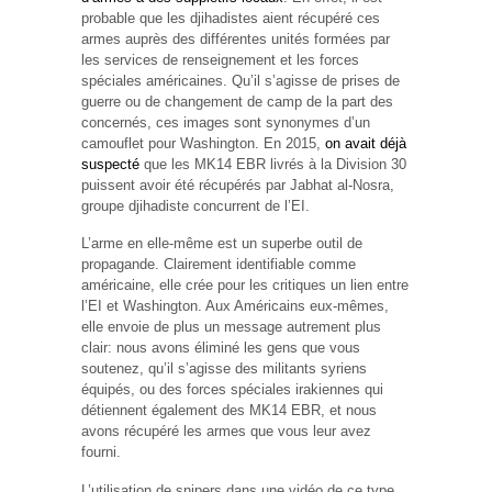
probable que les djihadistes aient récupéré ces
armes auprès des différentes unités formées par
les services de renseignement et les forces
spéciales américaines. Qu’il s’agisse de prises de
guerre ou de changement de camp de la part des
concernés, ces images sont synonymes d’un
camouflet pour Washington. En 2015,
on avait déjà
suspecté
que les MK14 EBR livrés à la Division 30
puissent avoir été récupérés par Jabhat al-Nosra,
groupe djihadiste concurrent de l’EI.
L’arme en elle-même est un superbe outil de
propagande. Clairement identifiable comme
américaine, elle crée pour les critiques un lien entre
l’EI et Washington. Aux Américains eux-mêmes,
elle envoie de plus un message autrement plus
clair: nous avons éliminé les gens que vous
soutenez, qu’il s’agisse des militants syriens
équipés, ou des forces spéciales irakiennes qui
détiennent également des MK14 EBR, et nous
avons récupéré les armes que vous leur avez
fourni.
L’utilisation de snipers dans une vidéo de ce type,