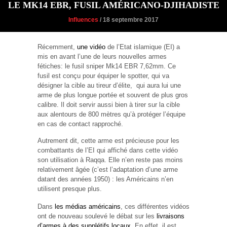
LE MK14 EBR, FUSIL AMÉRICANO-DJIHADISTE
Influences
/ 18 septembre 2017
Récemment,
une vidéo
de l’Etat islamique (EI) a
mis en avant l’une de leurs nouvelles armes
fétiches: le fusil sniper Mk14 EBR 7,62mm. Ce
fusil est conçu pour équiper le spotter, qui va
désigner la cible au tireur d’élite, qui aura lui une
arme de plus longue portée et souvent de plus gros
calibre. Il doit servir aussi bien à tirer sur la cible
aux alentours de 800 mètres qu’à protéger l’équipe
en cas de contact rapproché.
Autrement dit, cette arme est précieuse pour les
combattants de l’EI qui affiché dans cette vidéo
son utilisation à Raqqa. Elle n’en reste pas moins
relativement âgée (c’est l’adaptation d’une arme
datant des années 1950) : les Américains n’en
utilisent presque plus.
Dans
les médias américains
, ces différentes vidéos
ont de nouveau soulevé le débat sur les
livraisons
d’armes à des supplétifs locaux
. En effet, il est