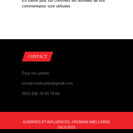
En savoir plus sur comment les données de vos
commentaires sont utilisées
.
CONTACT
Pour me joindre :
romain.mielcarek@gmail.com
0033 (0)6 70 83 79 69
GUERRES ET INFLUENCES, ©ROMAIN MIELCAREK
2013-2023