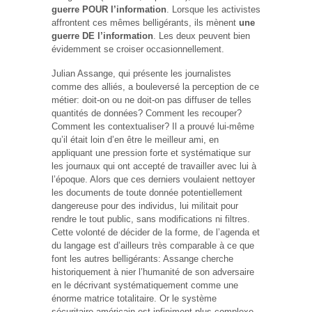
guerre POUR l’information
. Lorsque les activistes
affrontent ces mêmes belligérants, ils mènent
une
guerre DE l’information
. Les deux peuvent bien
évidemment se croiser occasionnellement.
Julian Assange, qui présente les journalistes
comme des alliés, a bouleversé la perception de ce
métier: doit-on ou ne doit-on pas diffuser de telles
quantités de données? Comment les recouper?
Comment les contextualiser? Il a prouvé lui-même
qu’il était loin d’en être le meilleur ami, en
appliquant une pression forte et systématique sur
les journaux qui ont accepté de travailler avec lui à
l’époque. Alors que ces derniers voulaient nettoyer
les documents de toute donnée potentiellement
dangereuse pour des individus, lui militait pour
rendre le tout public, sans modifications ni filtres.
Cette volonté de décider de la forme, de l’agenda et
du langage est d’ailleurs très comparable à ce que
font les autres belligérants: Assange cherche
historiquement à nier l’humanité de son adversaire
en le décrivant systématiquement comme une
énorme matrice totalitaire. Or le système
sécuritaire américain est infiniment plus complexe.