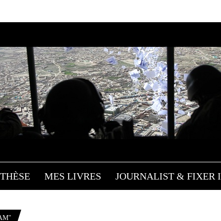
THÈSE
MES LIVRES
JOURNALIST & FIXER I
AM"