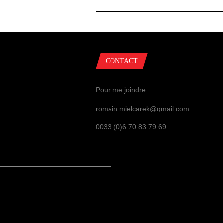
CONTACT
Pour me joindre :
romain.mielcarek@gmail.com
0033 (0)6 70 83 79 69
GUERRES ET INFLUENCES, ©ROMAIN MIEL