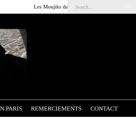
Les Moujiks dans Affaires sensibles
Artic
N PARIS
REMERCIEMENTS
CONTACT