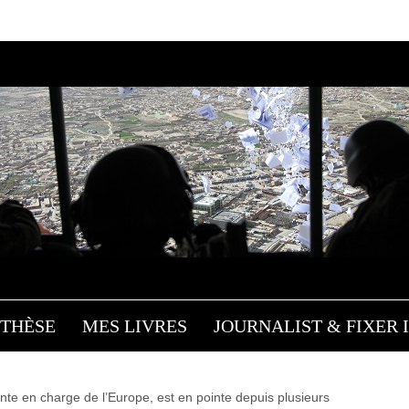
WASHINGTON PROJETTE
OUBLER SON BUDGET MÉ
RUSSOPHONES
Influences
/ 5 mars 2015
THÈSE
MES LIVRES
JOURNALIST & FIXER I
ointe en charge de l’Europe, est en pointe depuis plusieurs