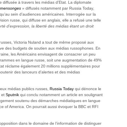
diffusée à travers les médias d’Etat. La diplomate
mensonges
» diffusés notamment par Russia Today,
qu’au sein d’audiences américaines. Interrogée sur la
ision russe, qui diffuse en anglais, elle a refusé une telle
berté d’expression, la liberté des médias étant un droit
 russes, Victoria Nuland a tout de même proposé aux
ve des budgets de soutien aux médias russophones. En
Ukraine, les Américains envisagent de consacrer un peu
rogrammes en langue russe, soit une augmentation de 49%
tat réclame également 20 millions supplémentaires pour
soutenir des lanceurs d’alertes et des médias
deux médias publics russes,
Russia Today
qui dénonce le
d et
Sputnik
qui conclu notamment un article en soulignant
 largement soutenu des démarches médiatiques en langue
e of America. On pourrait aussi évoquer la BBC et RFI
opposition dans le domaine de l’information de distinguer