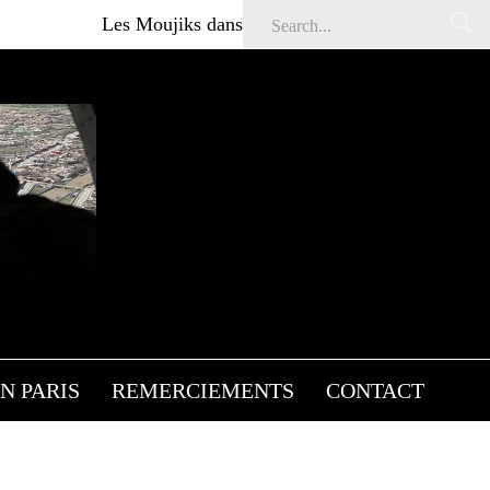
Les Moujiks dans Affaires sensibles
Articles g
 DE
DIAS
N PARIS
REMERCIEMENTS
CONTACT