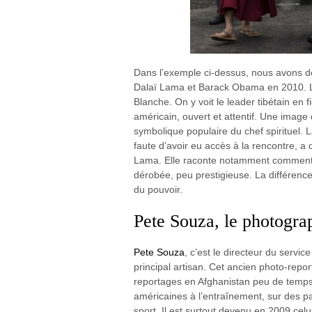
Dans l’exemple ci-dessus, nous avons de
Dalaï Lama et Barack Obama en 2010. La 
Blanche. On y voit le leader tibétain en
américain, ouvert et attentif. Une image 
symbolique populaire du chef spirituel. 
faute d’avoir eu accès à la rencontre, a d
Lama. Elle raconte notamment comment c
dérobée, peu prestigieuse. La différenc
du pouvoir.
Pete Souza, le photogr
Pete Souza
, c’est le directeur du servic
principal artisan. Cet ancien photo-repo
reportages en Afghanistan peu de temps 
américaines à l’entraînement, sur des pa
sport. Il est surtout devenu en 2009 cel