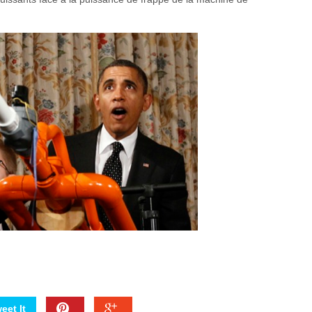
eet It