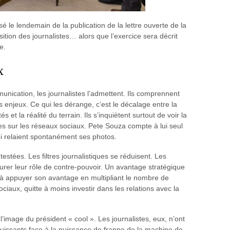
alisé le lendemain de la publication de la lettre ouverte de la
ion des journalistes… alors que l’exercice sera décrit
e.
x
nication, les journalistes l’admettent. Ils comprennent
s enjeux. Ce qui les dérange, c’est le décalage entre la
 et la réalité du terrain. Ils s’inquiètent surtout de voir la
es sur les réseaux sociaux. Pete Souza compte à lui seul
ui relaient spontanément ses photos.
tées. Les filtres journalistiques se réduisent. Les
urer leur rôle de contre-pouvoir. Un avantage stratégique
 à appuyer son avantage en multipliant le nombre de
aux, quitte à moins investir dans les relations avec la
 l’image du président « cool ». Les journalistes, eux, n’ont
puissants face à la puissance de frappe de la machine de