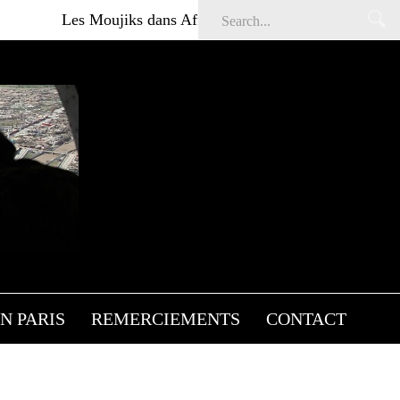
 Moujiks dans Affaires sensibles
Articles gratuits DSI
IDENT
N PARIS
REMERCIEMENTS
CONTACT