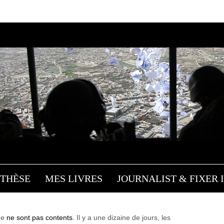
Les
MAISON BLANCHE: LE
OTOGRAPHE ET LE PRÉS
Influences
/ 6 décembre 2013
THÈSE
MES LIVRES
JOURNALIST & FIXER I
he
ne sont pas contents.
Il y a une dizaine de jours, les