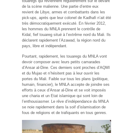
touaregs qui reviennent régulièrement sur le devant
de la scène malienne. Une partie d’entre eux
revient de Libye, armes et combattants dans les
pick-ups, après que leur colonel de Kadhafi n’ait été
très démocratiquement exécuté. En février 2012,
les hommes du MNLA prennent le contrôle de
Kidal, fief touareg situé à l’extrême nord du Mali. Ils
déclarent rapidement l’Azawad, la région nord du
pays, libre et indépendant.
Pourtant, rapidement, les touaregs du MNLA vont
devoir composer avec leurs petits camarades
d’Ansar al-Dine. Ces derniers sont proches d’AQMI
et du Mujao et n’hésitent pas à leur ouvrir les
portes du Mali. Faible sur tous les plans (politique,
humain, financier), le MNLA accepte de joindre ses
efforts à ceux d’Ansar al-Dine et se voit imposés
une charia et un Etat islamique qui sont loin de
l’enthousiasmer. Le rêve d’indépendance du MNLA
se noie rapidement dans la soif d’islamisation de
fous de religions et de trafiquants en tous genres.