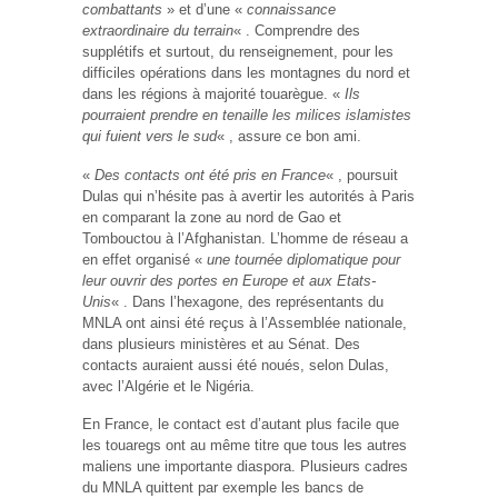
combattants
» et d’une «
connaissance
extraordinaire du terrain
« . Comprendre des
supplétifs et surtout, du renseignement, pour les
difficiles opérations dans les montagnes du nord et
dans les régions à majorité touarègue. «
Ils
pourraient prendre en tenaille les milices islamistes
qui fuient vers le sud
« , assure ce bon ami.
«
Des contacts ont été pris en France
« , poursuit
Dulas qui n’hésite pas à avertir les autorités à Paris
en comparant la zone au nord de Gao et
Tombouctou à l’Afghanistan. L’homme de réseau a
en effet organisé «
une tournée diplomatique pour
leur ouvrir des portes en Europe et aux Etats-
Unis
« . Dans l’hexagone, des représentants du
MNLA ont ainsi été reçus à l’Assemblée nationale,
dans plusieurs ministères et au Sénat. Des
contacts auraient aussi été noués, selon Dulas,
avec l’Algérie et le Nigéria.
En France, le contact est d’autant plus facile que
les touaregs ont au même titre que tous les autres
maliens une importante diaspora. Plusieurs cadres
du MNLA quittent par exemple les bancs de