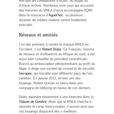
titre que les combattants d’AQMI, du Mujao ou
d’Ansar al-Dine. Nombreux sont ceux qui accusent
des hommes du MNLA d’avoir accompagné AQMI
dans le massacre d’
Aguel’hoc
, où plusieurs
dizaines de soldats maliens seront froidement
exécutés.
Réseaux et amitiés
L’un des premiers à vendre la marque MNLA en
Occident, c’est
Robert Dulas
. Ce Français, homme
de réseaux et d’influences en Afrique du nord, a été
aussi bien conseiller du président centrafricain
Bozizé qu’ambassadeur plénipotentiaire au profit du
Niger. Il dirige une société de conseil et de sécurité,
Secopex
, qui travaille pour différents pays de l’arc
sahélien. En janvier 2013, en bon ami des
touaregs, Robert Dumas se lance dans une
campagne de lobbying en faveur de ces derniers.
Dulas répondra notamment à une interview dans la
Tribune de Genève
. Alors que le MNLA cherche à
rejoindre le camp franco-malien, il assure ainsi que
ces touaregs disposent des «
meilleurs