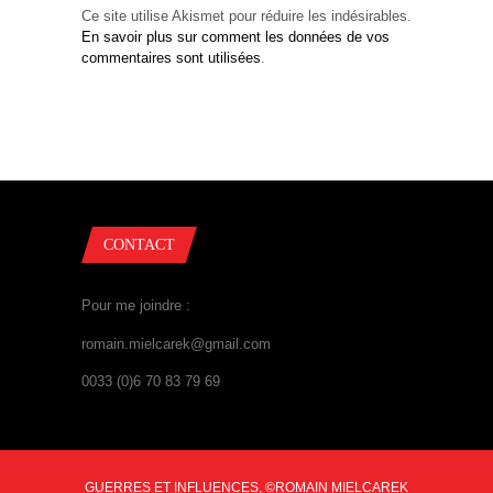
Ce site utilise Akismet pour réduire les indésirables.
En savoir plus sur comment les données de vos
commentaires sont utilisées
.
CONTACT
Pour me joindre :
romain.mielcarek@gmail.com
0033 (0)6 70 83 79 69
GUERRES ET INFLUENCES, ©ROMAIN MIELCAREK