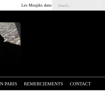
Les Moujiks dans Affaires sensibles
Articles gratuit
SION
AT
N PARIS
REMERCIEMENTS
CONTACT