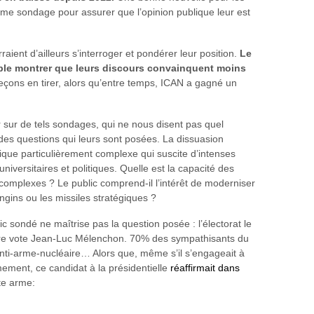
même sondage pour assurer que l’opinion publique leur est
ent d’ailleurs s’interroger et pondérer leur position.
Le
semble montrer que leurs discours convainquent moins
eçons en tirer, alors qu’entre temps, ICAN a gagné un
er sur de tels sondages, qui ne nous disent pas quel
es questions qui leurs sont posées. La dissuasion
gique particulièrement complexe qui suscite d’intenses
iversitaires et politiques. Quelle est la capacité des
s complexes ? Le public comprend-il l’intérêt de moderniser
gins ou les missiles stratégiques ?
 sondé ne maîtrise pas la question posée : l’électorat le
aire vote Jean-Luc Mélenchon. 70% des sympathisants du
anti-arme-nucléaire… Alors que, même s’il s’engageait à
ement, ce candidat à la présidentielle
réaffirmait dans
tte arme: