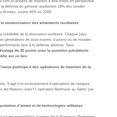
s sont ici posées de manière à être mises en perspective
r la défense en général: seulement 18% des sondés
es Armées, contre 45% en 2000.
 la modernisation des armements nucléaires
 crédibilité de la dissuasion nucléaire. Chaque pays
s générations de sous-marins, d’avions ou de missiles
 performants face à la défense adverse. Sans
écalage de 20 points avec la question précédente
lic sur ce lien.
rance participe à des opérations de maintien de la
me. S’agit-il ici exclusivement d’opérations de casques
vec les Nations unies? L’opération Barkhane au Sahel, par
ortation d’armes et de technologies militaires
rt sur les exportations d’armes de la France au Parlement