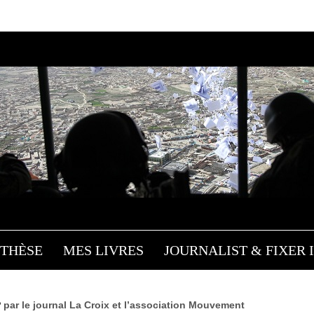
ONDAGE SUR LA DISSUA
NUCLÉAIRE: UN RÉSULT
AMBIVALENT
Influences
/
Slider
/ 5 juillet 2018
THÈSE
MES LIVRES
JOURNALIST & FIXER I
P
par le journal La Croix et l’association Mouvement