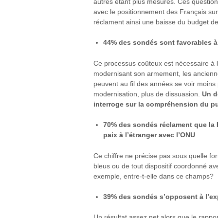
autres étant plus mesurés. Ces question
avec le positionnement des Français su
réclament ainsi une baisse du budget d
44% des sondés sont favorables à
Ce processus coûteux est nécessaire à la
modernisant son armement, les ancienne
peuvent au fil des années se voir moins
modernisation, plus de dissuasion.
Un d
interroge sur la compréhension du pub
70% des sondés réclament que la F
paix à l’étranger avec l’ONU
Ce chiffre ne précise pas sous quelle for
bleus ou de tout dispositif coordonné a
exemple, entre-t-elle dans ce champs?
39% des sondés s’opposent à l’exp
Un résultat assez net alors que le rappo