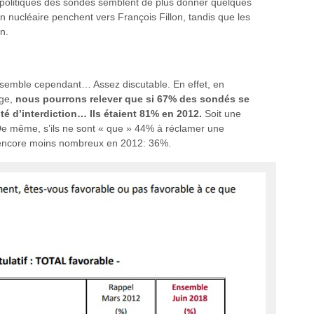
s politiques des sondés semblent de plus donner quelques
on nucléaire penchent vers François Fillon, tandis que les
n.
semble cependant… Assez discutable. En effet, en
age,
nous pourrons relever que si 67% des sondés se
té d’interdiction… Ils étaient 81% en 2012.
Soit une
 De même, s’ils ne sont « que » 44% à réclamer une
t encore moins nombreux en 2012: 36%.