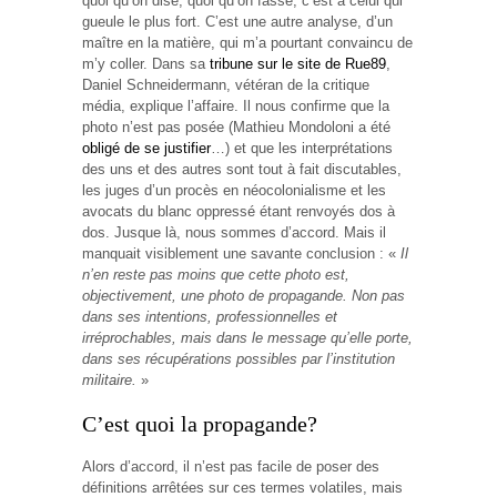
quoi qu’on dise, quoi qu’on fasse, c’est à celui qui
gueule le plus fort. C’est une autre analyse, d’un
maître en la matière, qui m’a pourtant convaincu de
m’y coller. Dans sa
tribune sur le site de Rue89
,
Daniel Schneidermann, vétéran de la critique
média, explique l’affaire. Il nous confirme que la
photo n’est pas posée (Mathieu Mondoloni a été
obligé de se justifier
…) et que les interprétations
des uns et des autres sont tout à fait discutables,
les juges d’un procès en néocolonialisme et les
avocats du blanc oppressé étant renvoyés dos à
dos. Jusque là, nous sommes d’accord. Mais il
manquait visiblement une savante conclusion : «
Il
n’en reste pas moins que cette photo est,
objectivement, une photo de propagande. Non pas
dans ses intentions, professionnelles et
irréprochables, mais dans le message qu’elle porte,
dans ses récupérations possibles par l’institution
militaire.
»
C’est quoi la propagande?
Alors d’accord, il n’est pas facile de poser des
définitions arrêtées sur ces termes volatiles, mais