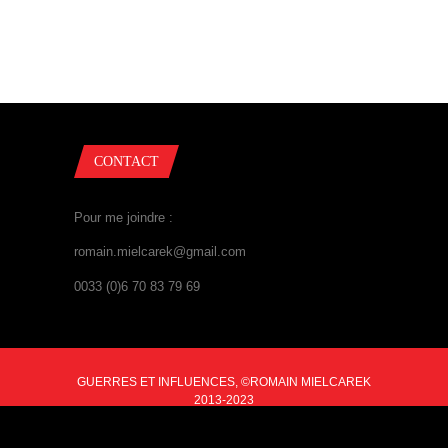
CONTACT
Pour me joindre :
romain.mielcarek@gmail.com
0033 (0)6 70 83 79 69
GUERRES ET INFLUENCES, ©ROMAIN MIELCAREK
2013-2023
BACK TO TOP