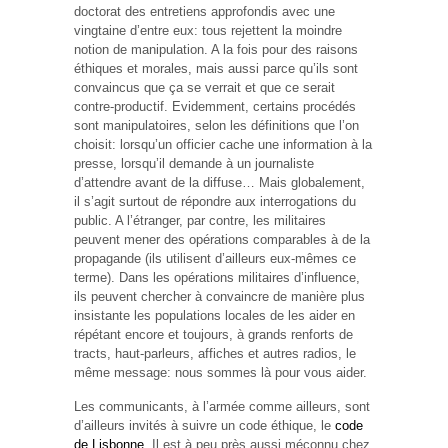
doctorat des entretiens approfondis avec une
vingtaine d’entre eux: tous rejettent la moindre
notion de manipulation. A la fois pour des raisons
éthiques et morales, mais aussi parce qu’ils sont
convaincus que ça se verrait et que ce serait
contre-productif. Evidemment, certains procédés
sont manipulatoires, selon les définitions que l’on
choisit: lorsqu’un officier cache une information à la
presse, lorsqu’il demande à un journaliste
d’attendre avant de la diffuse… Mais globalement,
il s’agit surtout de répondre aux interrogations du
public. A l’étranger, par contre, les militaires
peuvent mener des opérations comparables à de la
propagande (ils utilisent d’ailleurs eux-mêmes ce
terme). Dans les opérations militaires d’influence,
ils peuvent chercher à convaincre de manière plus
insistante les populations locales de les aider en
répétant encore et toujours, à grands renforts de
tracts, haut-parleurs, affiches et autres radios, le
même message: nous sommes là pour vous aider.
Les communicants, à l’armée comme ailleurs, sont
d’ailleurs invités à suivre un code éthique, le
code
de Lisbonne
. Il est à peu près aussi méconnu chez