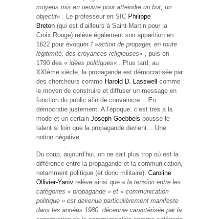
moyens mis en oeuvre pour atteindre un but, un
objectif
« . Le professeur en SIC
Philippe
Breton
(qui est d’ailleurs à Saint-Martin pour la
Croix Rouge) relève également son apparition en
1622 pour évoquer l' »
action de propager, en toute
légitimité, des croyances religieuses
« , puis en
1790 des «
idées politiques
« . Plus tard, au
XXIème siècle, la propagande est démocratisée par
des chercheurs comme
Harold D. Lasswell
comme
le moyen de construire et diffuser un message en
fonction du public afin de convaincre… En
démocratie justement. A l’époque, c’est très à la
mode et un certain
Joseph Goebbels
pousse le
talent si loin que la propagande devient… Une
notion négative.
Du coup, aujourd’hui, on ne sait plus trop où est la
différence entre la propagande et la communication,
notamment politique (et donc militaire).
Caroline
Ollivier-Yaniv
relève ainsi que «
la tension entre les
catégories « propagande » et « communication
politique » est devenue particulièrement manifeste
dans les années 1980, décennie caractérisée par la