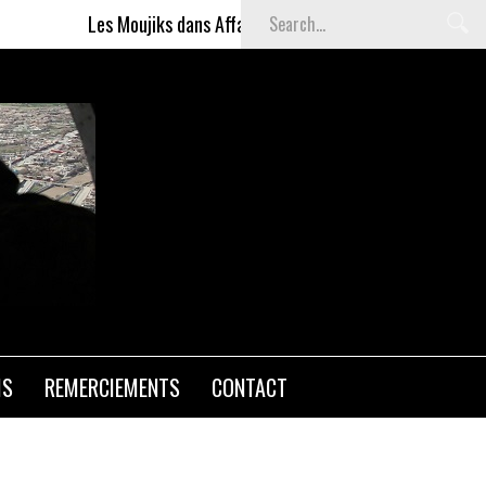
Les Moujiks dans Affaires sensibles
Articles gratuits DSI 
IS
REMERCIEMENTS
CONTACT