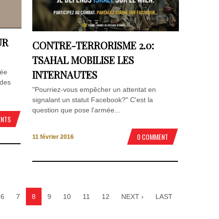
UR
CONTRE-TERRORISME 2.0:
TSAHAL MOBILISE LES
mée
INTERNAUTES
 des
"Pourriez-vous empêcher un attentat en
signalant un statut Facebook?" C'est la
question que pose l'armée...
ENTS
0 COMMENT
11 février 2016
6
7
8
9
10
11
12
NEXT ›
LAST