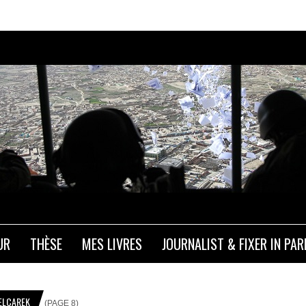
UR
THÈSE
MES LIVRES
JOURNALIST & FIXER IN PAR
ELCAREK
(PAGE 8)