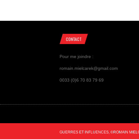
CONTACT
Pour me joindre :
romain.mielcarek@gmail.com
0033 (0)6 70 83 79 69
GUERRES ET INFLUENCES, ©ROMAIN MIEL