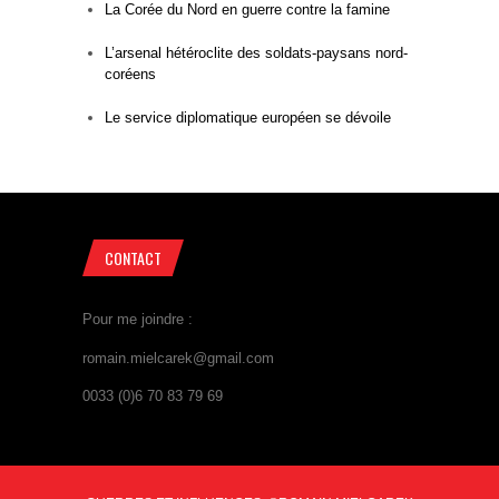
La Corée du Nord en guerre contre la famine
L’arsenal hétéroclite des soldats-paysans nord-
coréens
Le service diplomatique européen se dévoile
CONTACT
Pour me joindre :
romain.mielcarek@gmail.com
0033 (0)6 70 83 79 69