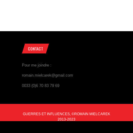
CONTACT
Pour me joindre :
romain.mielcarek@gmail.com
0033 (0)6 70 83 79 69
GUERRES ET INFLUENCES, ©ROMAIN MIELCAREK
2013-2023
BACK TO TOP