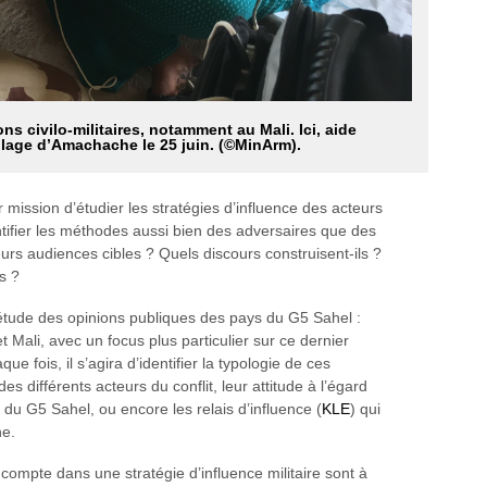
ons civilo-militaires, notamment au Mali. Ici, aide
illage d’Amachache le 25 juin. (©MinArm).
 mission d’étudier les stratégies d’influence des acteurs
dentifier les méthodes aussi bien des adversaires que des
eurs audiences cibles ? Quels discours construisent-ils ?
s ?
 étude des opinions publiques des pays du G5 Sahel :
 Mali, avec un focus plus particulier sur ce dernier
aque fois, il s’agira d’identifier la typologie de ces
es différents acteurs du conflit, leur attitude à l’égard
 du G5 Sahel, ou encore les relais d’influence (
KLE
) qui
ne.
compte dans une stratégie d’influence militaire sont à