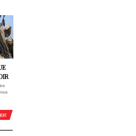
UE
OIR
tre
vous
MENT