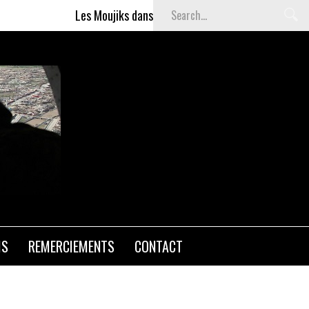
Les Moujiks dans Affaires sensibles
Articles g
IS
REMERCIEMENTS
CONTACT