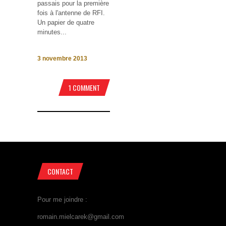
passais pour la première
fois à l'antenne de RFI.
Un papier de quatre
minutes...
3 novembre 2013
1 COMMENT
CONTACT
Pour me joindre :
romain.mielcarek@gmail.com