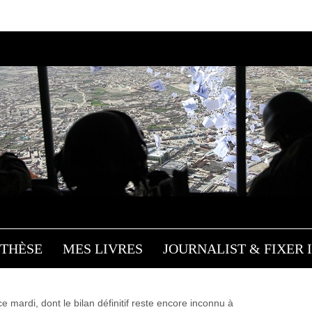
XELLES : DÉSINFORMAT
DÉCEPTION
Influences
/ 22 mars 2016
THÈSE
MES LIVRES
JOURNALIST & FIXER I
e mardi, dont le bilan définitif reste encore inconnu à