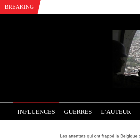
BREAKING
BRU
INFLUENCES
GUERRES
L’AUTEUR
Les attentats qui ont frappé la Belgique c