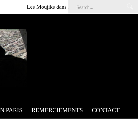
Les Moujiks dans Affaires sensibles
Articles gratuits 
ION ET
N PARIS
REMERCIEMENTS
CONTACT