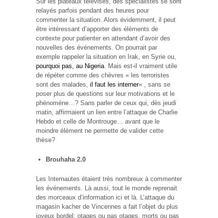
Sur les plateaux télévisés, des spécialistes se sont
relayés parfois pendant des heures pour
commenter la situation. Alors évidemment, il peut
être intéressant d’apporter des éléments de
contexte pour patienter en attendant d’avoir des
nouvelles des événements. On pourrait par
exemple rappeler la situation en Irak, en Syrie ou,
pourquoi pas, au Nigeria
. Mais est-il vraiment utile
de répéter comme des chèvres « les terroristes
sont des malades,
il faut les interner
« , sans se
poser plus de questions sur leur motivations et le
phénomène…? Sans parler de ceux qui, dès jeudi
matin, affirmaient un lien entre l’attaque de Charlie
Hebdo et celle de Montrouge… avant que le
moindre élément ne permette de valider cette
thèse?
Brouhaha 2.0
Les Internautes étaient très nombreux à commenter
les événements. Là aussi, tout le monde reprenait
des morceaux d’information ici et là. L’attaque du
magasin kacher de Vincennes a fait l’objet du plus
joyeux bordel: otages ou pas otages, morts ou pas