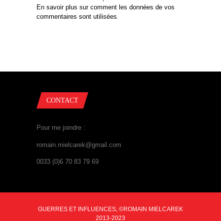
En savoir plus sur comment les données de vos
commentaires sont utilisées
.
CONTACT
Pour me joindre :
romain.mielcarek@gmail.com
0033 (0)6 70 83 79 69
GUERRES ET INFLUENCES, ©ROMAIN MIELCAREK
2013-2023