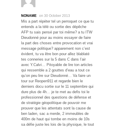
NONAME
on 30 October 2013
Mis a part répéter tel un perroquet ce que tu
entends a la télé ou sortie des dépêche
AFP tu sais pensé par toi même? a tu ITW
Dieudonné pour au moins essayer de faire
la part des choses entre provocation et vrai
message politique? apparement non c’est
évident, tu va être bon pour allez blablaté
tes conneries sur la 5 dans C dans l’air
avec Y.Calvi… Pitoyable de lire ton articles
qui ressemble a 2 gouttes d’eau a tout ce
qu’on peu lire sur Dieudonné… Va faire un
tour sur Reopen911 et regarde bien le
derniers docu sortie sur le 11 septembre qui
dure plus de 4h… je te met au defis toi le
professionnel des questions de défense et
de stratégie géopolitique de pouvoir me
prouver que les attentats sont la cause de
ben laden, sac a merde, 2 immeubles de
400m de haut qui tombe en moins de 10s
sa défie juste les lois de la physique, le tout