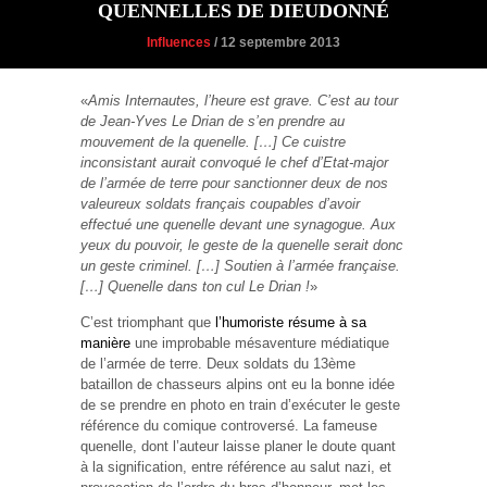
QUENNELLES DE DIEUDONNÉ
Influences
/ 12 septembre 2013
«
Amis Internautes, l’heure est grave. C’est au tour
de Jean-Yves Le Drian de s’en prendre au
mouvement de la quenelle. […] Ce cuistre
inconsistant aurait convoqué le chef d’Etat-major
de l’armée de terre pour sanctionner deux de nos
valeureux soldats français coupables d’avoir
effectué une quenelle devant une synagogue. Aux
yeux du pouvoir, le geste de la quenelle serait donc
un geste criminel. […] Soutien à l’armée française.
[…] Quenelle dans ton cul Le Drian !
»
C’est triomphant que
l’humoriste résume à sa
manière
une improbable mésaventure médiatique
de l’armée de terre. Deux soldats du 13ème
bataillon de chasseurs alpins ont eu la bonne idée
de se prendre en photo en train d’exécuter le geste
référence du comique controversé. La fameuse
quenelle, dont l’auteur laisse planer le doute quant
à la signification, entre référence au salut nazi, et