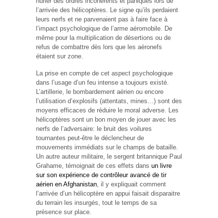
hurler des ordres incohérents et paniqués lors de
l’arrivée des hélicoptères. Le signe qu’ils perdaient
leurs nerfs et ne parvenaient pas à faire face à
l’impact psychologique de l’arme aéromobile. De
même pour la multiplication de désertions ou de
refus de combattre dès lors que les aéronefs
étaient sur zone.
La prise en compte de cet aspect psychologique
dans l’usage d’un feu intense a toujours existé.
L’artillerie, le bombardement aérien ou encore
l’utilisation d’explosifs (attentats, mines…) sont des
moyens efficaces de réduire le moral adverse. Les
hélicoptères sont un bon moyen de jouer avec les
nerfs de l’adversaire: le bruit des voilures
tournantes peut-être le déclencheur de
mouvements immédiats sur le champs de bataille.
Un autre auteur militaire, le sergent britannique Paul
Grahame, témoignait de ces effets dans
un livre
sur son expérience de contrôleur avancé de tir
aérien en Afghanistan
, il y expliquait comment
l’arrivée d’un hélicoptère en appui faisait disparaitre
du terrain les insurgés, tout le temps de sa
présence sur place.