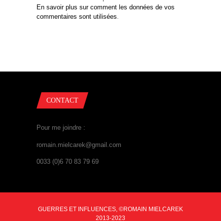
En savoir plus sur comment les données de vos
commentaires sont utilisées
.
CONTACT
Pour me joindre :
romain.mielcarek@gmail.com
0033 (0)6 70 83 79 69
GUERRES ET INFLUENCES, ©ROMAIN MIELCAREK
2013-2023