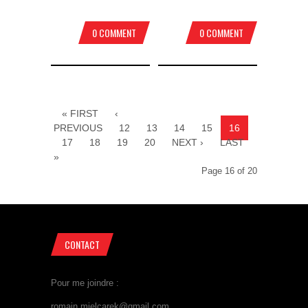
0 COMMENT
0 COMMENT
« FIRST
‹
PREVIOUS
12
13
14
15
16
17
18
19
20
NEXT ›
LAST
»
Page 16 of 20
CONTACT
Pour me joindre :
romain.mielcarek@gmail.com