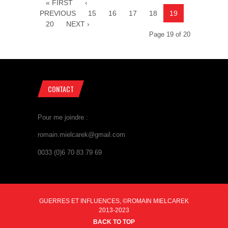
« FIRST
‹
PREVIOUS
15
16
17
18
19
20
NEXT ›
Page 19 of 20
CONTACT
Pour me joindre :
romain.mielcarek@gmail.com
0033 (0)6 70 83 79 69
GUERRES ET INFLUENCES, ©ROMAIN MIELCAREK
2013-2023
BACK TO TOP