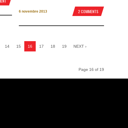
MENT
2 COMMENTS
6 novembre 2013
14
15
16
17
18
19
NEXT ›
Page 16 of 19