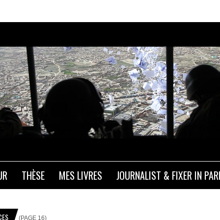
UR
THÈSE
MES LIVRES
JOURNALIST & FIXER IN PAR
CES
(PAGE 16)