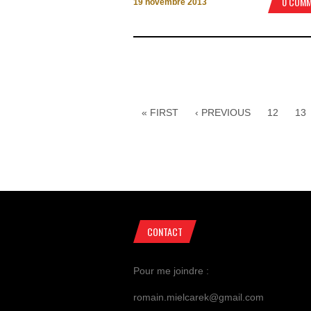
0 COM
19 novembre 2013
« FIRST
‹ PREVIOUS
12
13
CONTACT
Pour me joindre :
romain.mielcarek@gmail.com