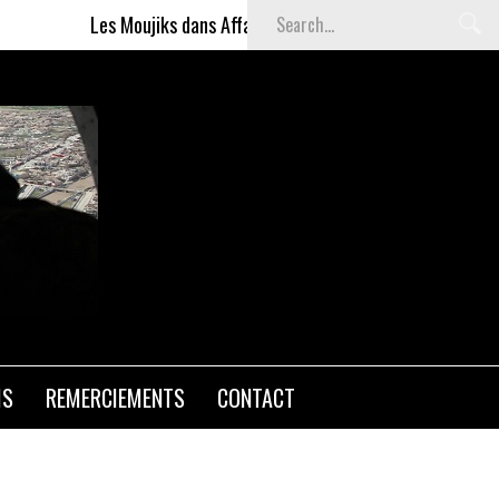
Les Moujiks dans Affaires sensibles
Articles gratuits DSI
IS
REMERCIEMENTS
CONTACT