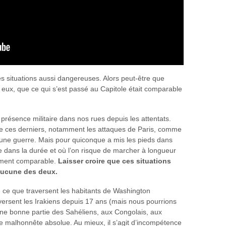
s situations aussi dangereuses. Alors peut-être que
à eux, que ce qui s’est passé au Capitole était comparable
résence militaire dans nos rues depuis les attentats.
 de ces derniers, notamment les attaques de Paris, comme
à une guerre. Mais pour quiconque a mis les pieds dans
e dans la durée et où l’on risque de marcher à longueur
lement comparable.
Laisser croire que ces situations
 aucune des deux.
e ce que traversent les habitants de Washington
versent les Irakiens depuis 17 ans (mais nous pourrions
ne bonne partie des Sahéliens, aux Congolais, aux
ne malhonnête absolue. Au mieux, il s’agit d’incompétence