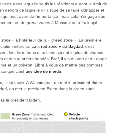
e verte dans laquelle seuls les résidents auront le droit de
 en dehors de laquelle on risque de se faire kidnapper et
il qui peut avoir de l’importance, mais cela n’engage que
 vraiment eu de
green zones
à Mossoul ou à Falloujah
d zone
» à l’intérieur de la «
green zone
». La première
ulation interdite.
La « red zone » de Bagdad
, c’est
ivent les dix millions d’Irakiens qui ont le plus de chance
et des quartiers bondés. Bref, il y a du vert et du rouge
mme et un poivron. Libre à vous de mettre des pommes
incu que c’est
une idée de merde
.
és, c’est facile. A Washington, on met le président Biden
gdad, on met le président Biden dans la green zone.
as le président Biden.