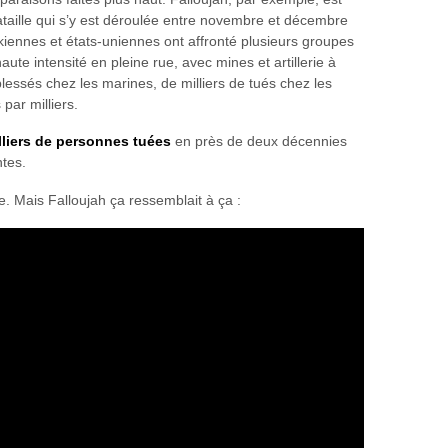
aille qui s’y est déroulée entre novembre et décembre
akiennes et états-uniennes ont affronté plusieurs groupes
ute intensité en pleine rue, avec mines et artillerie à
lessés chez les marines, de milliers de tués chez les
 par milliers.
lliers de personnes tuées
en près de deux décennies
tes.
nte. Mais Falloujah ça ressemblait à ça :