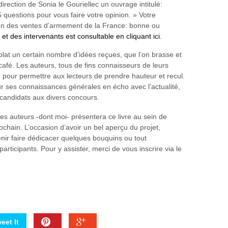
irection de Sonia le Gouriellec un ouvrage intitulé:
questions pour vous faire votre opinion. » Votre
tion des ventes d’armement de la France: bonne ou
et des intervenants est consultable en cliquant ici
.
plat un certain nombre d’idées reçues, que l’on brasse et
afé. Les auteurs, tous de fins connaisseurs de leurs
 pour permettre aux lecteurs de prendre hauteur et recul.
ur ses connaissances générales en écho avec l’actualité,
 candidats aux divers concours.
des auteurs -dont moi- présentera ce livre au sein de
prochain. L’occasion d’avoir un bel aperçu du projet,
venir faire dédicacer quelques bouquins ou tout
rticipants. Pour y assister, merci de vous inscrire via le
eet It