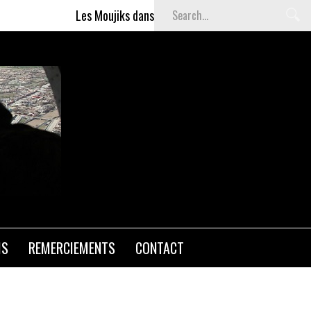
Les Moujiks dans Affaires sensibles
Articles grat
RAGE
IS
REMERCIEMENTS
CONTACT