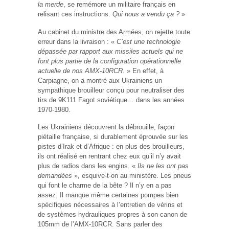
la merde
, se remémore un militaire français en
relisant ces instructions.
Qui nous a vendu ça ?
»
Au cabinet du ministre des Armées, on rejette toute
erreur dans la livraison : «
C’est une technologie
dépassée par rapport aux missiles actuels qui ne
font plus partie de la configuration opérationnelle
actuelle de nos AMX-10RCR.
» En effet, à
Carpiagne, on a montré aux Ukrainiens un
sympathique brouilleur conçu pour neutraliser des
tirs de 9K111 Fagot soviétique… dans les années
1970-1980.
Les Ukrainiens découvrent la débrouille, façon
piétaille française, si durablement éprouvée sur les
pistes d’Irak et d’Afrique : en plus des brouilleurs,
ils ont réalisé en rentrant chez eux qu’il n’y avait
plus de radios dans les engins. «
Ils ne les ont pas
demandées
», esquive-t-on au ministère. Les pneus
qui font le charme de la bête ? Il n’y en a pas
assez. Il manque même certaines pompes bien
spécifiques nécessaires à l’entretien de vérins et
de systèmes hydrauliques propres à son canon de
105mm de l’AMX-10RCR. Sans parler des