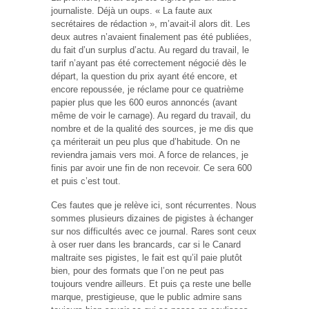
journaliste. Déjà un oups. « La faute aux
secrétaires de rédaction », m’avait-il alors dit. Les
deux autres n’avaient finalement pas été publiées,
du fait d’un surplus d’actu. Au regard du travail, le
tarif n’ayant pas été correctement négocié dès le
départ, la question du prix ayant été encore, et
encore repoussée, je réclame pour ce quatrième
papier plus que les 600 euros annoncés (avant
même de voir le carnage). Au regard du travail, du
nombre et de la qualité des sources, je me dis que
ça mériterait un peu plus que d’habitude. On ne
reviendra jamais vers moi. A force de relances, je
finis par avoir une fin de non recevoir. Ce sera 600
et puis c’est tout.
Ces fautes que je relève ici, sont récurrentes. Nous
sommes plusieurs dizaines de pigistes à échanger
sur nos difficultés avec ce journal. Rares sont ceux
à oser ruer dans les brancards, car si le Canard
maltraite ses pigistes, le fait est qu’il paie plutôt
bien, pour des formats que l’on ne peut pas
toujours vendre ailleurs. Et puis ça reste une belle
marque, prestigieuse, que le public admire sans