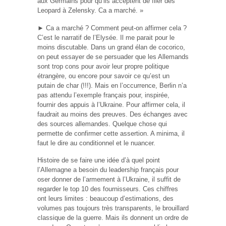
aux Germains pour qu’ils acceptent de filer des
Leopard à Zelensky. Ca a marché. »
► Ca a marché ? Comment peut-on affirmer cela ?
C’est le narratif de l’Elysée. Il me parait pour le
moins discutable. Dans un grand élan de cocorico,
on peut essayer de se persuader que les Allemands
sont trop cons pour avoir leur propre politique
étrangère, ou encore pour savoir ce qu’est un
putain de char (!!!). Mais en l’occurrence, Berlin n’a
pas attendu l’exemple français pour, inspirée,
fournir des appuis à l’Ukraine. Pour affirmer cela, il
faudrait au moins des preuves. Des échanges avec
des sources allemandes. Quelque chose qui
permette de confirmer cette assertion. A minima, il
faut le dire au conditionnel et le nuancer.
Histoire de se faire une idée d’à quel point
l’Allemagne a besoin du leadership français pour
oser donner de l’armement à l’Ukraine, il suffit de
regarder le top 10 des fournisseurs. Ces chiffres
ont leurs limites : beaucoup d’estimations, des
volumes pas toujours très transparents, le brouillard
classique de la guerre. Mais ils donnent un ordre de