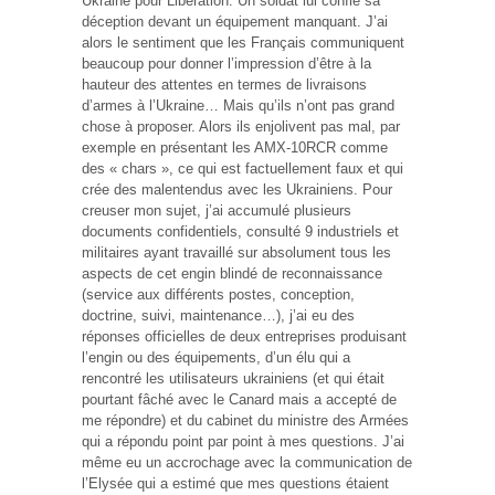
Ukraine pour Libération. Un soldat lui confie sa
déception devant un équipement manquant. J’ai
alors le sentiment que les Français communiquent
beaucoup pour donner l’impression d’être à la
hauteur des attentes en termes de livraisons
d’armes à l’Ukraine… Mais qu’ils n’ont pas grand
chose à proposer. Alors ils enjolivent pas mal, par
exemple en présentant les AMX-10RCR comme
des « chars », ce qui est factuellement faux et qui
crée des malentendus avec les Ukrainiens. Pour
creuser mon sujet, j’ai accumulé plusieurs
documents confidentiels, consulté 9 industriels et
militaires ayant travaillé sur absolument tous les
aspects de cet engin blindé de reconnaissance
(service aux différents postes, conception,
doctrine, suivi, maintenance…), j’ai eu des
réponses officielles de deux entreprises produisant
l’engin ou des équipements, d’un élu qui a
rencontré les utilisateurs ukrainiens (et qui était
pourtant fâché avec le Canard mais a accepté de
me répondre) et du cabinet du ministre des Armées
qui a répondu point par point à mes questions. J’ai
même eu un accrochage avec la communication de
l’Elysée qui a estimé que mes questions étaient