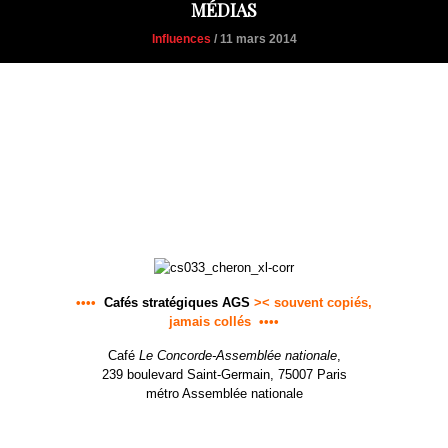
MÉDIAS
Influences
/ 11 mars 2014
•••••••••• Jeudi 13 mars •
•
19-21h
••••••••••
33e Café stratégique AGS
Les militaires dans les médias
avec
Bénédicte Chéron
Chercheur partenaire de l’IRICE
Venez écouter, débattre, questionner…
••••
Cafés stratégiques AGS
>< souvent copiés,
jamais collés ••••
Café
Le Concorde-Assemblée nationale
,
239 boulevard Saint-Germain, 75007 Paris
métro Assemblée nationale