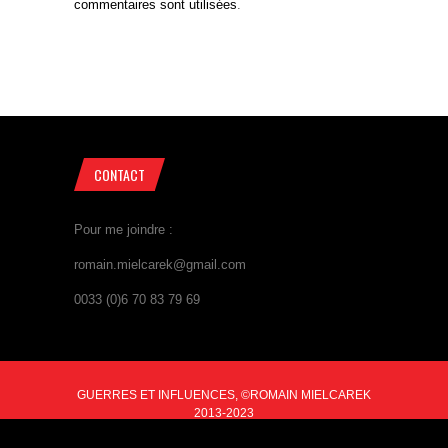
commentaires sont utilisées
.
CONTACT
Pour me joindre :
romain.mielcarek@gmail.com
0033 (0)6 70 83 79 69
GUERRES ET INFLUENCES, ©ROMAIN MIELCAREK
2013-2023
BACK TO TOP