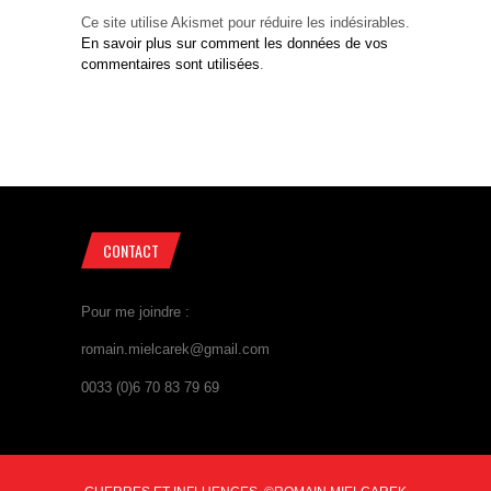
Ce site utilise Akismet pour réduire les indésirables.
En savoir plus sur comment les données de vos
commentaires sont utilisées
.
CONTACT
Pour me joindre :
romain.mielcarek@gmail.com
0033 (0)6 70 83 79 69