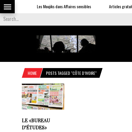
Les Moujiks dans Affaires sensibles
Articles gratuit
HOME
POSTS TAGGED "CÔTE D’IVOIRE"
LE «BUREAU
D’ÉTUDES»