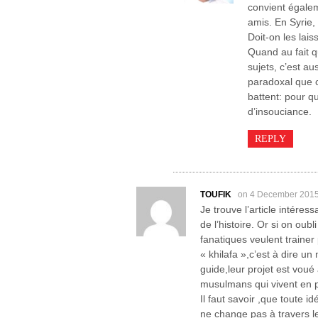
convient égalem
amis. En Syrie,
Doit-on les laiss
Quand au fait q
sujets, c’est a
paradoxal que c
battent: pour q
d’insouciance.
REPLY
TOUFIK
on 4 December 201
Je trouve l’article intére
de l’histoire. Or si on oubl
fanatiques veulent trainer
« khilafa »,c’est à dire 
guide,leur projet est voué 
musulmans qui vivent en p
Il faut savoir ,que toute id
ne change pas à travers l