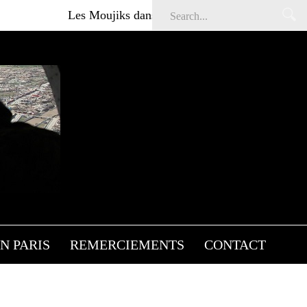
Les Moujiks dans Affaires sensibles
Articles gratu
’ETAT
N PARIS
REMERCIEMENTS
CONTACT