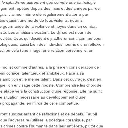
ager le djihadisme autrement que comme une pathologie
argement répétée depuis des mois et des années par de
çais. J’ai moi même été régulièrement atterré par
stes étaient une horde de fous violents, nourris
ne gourmande de la violence et noyés dans un combat
iste. Les ambitions existent. Le djihad est nourri de
 société. Ceux qui décident d’y adhérer sont, comme pour
éologiques, aussi bien des individus nourris d’une réflexion
eci ou cela (une image, une relation personnelle, un
moi et comme d’autres, à la prise en considération de
nemi coriace, talentueux et ambitieux. Face à sa
e ambition et le même talent. Dans cet ouvrage, c’est en
que l’on envisage cette riposte. Comprendre les choix de
 étape vers la construction d’une réponse. Elle ne suffit
ce de situation nécessaire au développement d’une
e propagande, en miroir de celle combattue.
t susciter autant de réflexions et de débats. Faut-il
ue l’adversaire (utiliser la poétique coranique, par
 crimes contre l’humanité dans leur entièreté, plutôt que