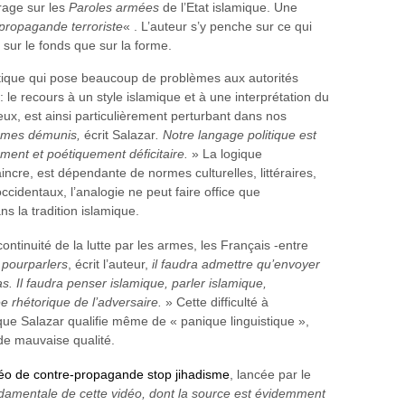
rage sur les
Paroles armées
de l’Etat islamique. Une
propagande terroriste
« . L’auteur s’y penche sur ce qui
sur le fonds que sur la forme.
ique qui pose beaucoup de problèmes aux autorités
d: le recours à un style islamique et à une interprétation du
gieux, est ainsi particulièrement perturbant dans nos
ommes démunis,
écrit Salazar
. Notre langage politique est
ment et poétiquement déficitaire.
» La logique
ncre, est dépendante de normes culturelles, littéraires,
occidentaux, l’analogie ne peut faire office que
s la tradition islamique.
ntinuité de la lutte par les armes, les Français -entre
 pourparlers
, écrit l’auteur,
il faudra admettre qu’envoyer
s. Il faudra penser islamique, parler islamique,
 rhétorique de l’adversaire.
» Cette difficulté à
 que Salazar qualifie même de « panique linguistique »,
de mauvaise qualité.
éo de contre-propagande stop jihadisme
, lancée par le
damentale de cette vidéo, dont la source est évidemment