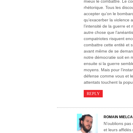
mieux le combattre. Le co
rhétorique. Tous les disco
accepter qu’on le bombard
qu’exacerber la violence a
l’intensité de la guerre e
autre chose que l’anéanti
compatriotes risquent enco
combattre cette entité et s
avant même de se demand
notre démocratie soit en m
ensuite si la guerre sembl
moyens. Mais pour l’instant
défense comme vous et les
attentats touchent la pop
REPLY
ROMAIN MIELC
N’oublions pas 
et leurs affidé