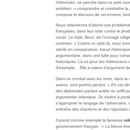
rhétoricien, se penche dans ce petit ouv
ambition: «
comprendre et combattre la 
compose le discours de cet ennemi, tant 
Nous retiendrons d’abord une problémat
françaises, dans leur lutte contre le jiha
coran. Le style, fleuri, de l’ouvrage reli
contrées: «
Contre ce style-là, nous s
stérile en comparaison, banal rhétorique
argumentaire, dans une lutte pour convai
historiques. Là où pour les rhétoriciens 
d’exemple… Elle a valeur d’argument dan
Dans ce combat avec les mots, dans la co
autres- sont parfois perdus. «
En cas de
des diplomates parlant arabe ne suffit pa
argumenter islamique. Se mettre à portée
s’approprier le langage de l’adversaire,
entraîne des réactions et des réponses 
Il prend comme exemple la fameuse
vid
gouvernement français : «
La bévue fon