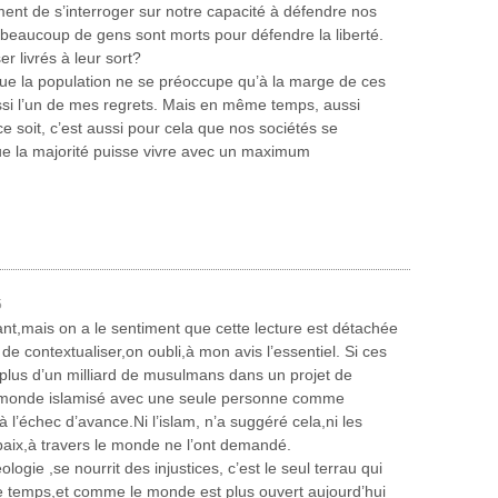
ent de s’interroger sur notre capacité à défendre nos
 beaucoup de gens sont morts pour défendre la liberté.
er livrés à leur sort?
ue la population ne se préoccupe qu’à la marge de ces
ussi l’un de mes regrets. Mais en même temps, aussi
e soit, c’est aussi pour cela que nos sociétés se
ue la majorité puisse vivre avec un maximum
5
ssant,mais on a le sentiment que cette lecture est détachée
i de contextualiser,on oubli,à mon avis l’essentiel. Si ces
 plus d’un milliard de musulmans dans un projet de
un monde islamisé avec une seule personne comme
à l’échec d’avance.Ni l’islam, n’a suggéré cela,ni les
aix,à travers le monde ne l’ont demandé.
éologie ,se nourrit des injustices, c’est le seul terrau qui
e temps,et comme le monde est plus ouvert aujourd’hui