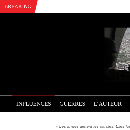
BREAKING
A 
INFLUENCES
GUERRES
L’AUTEUR
«
Les armes aiment les paroles. Elles f