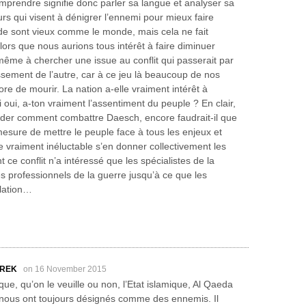
mprendre signifie donc parler sa langue et analyser sa
urs qui visent à dénigrer l’ennemi pour mieux faire
e sont vieux comme le monde, mais cela ne fait
lors que nous aurions tous intérêt à faire diminuer
t même à chercher une issue au conflit qui passerait par
ssement de l’autre, car à ce jeu là beaucoup de nos
re de mourir. La nation a-elle vraiment intérêt à
i oui, a-ton vraiment l’assentiment du peuple ? En clair,
er comment combattre Daesch, encore faudrait-il que
esure de mettre le peuple face à tous les enjeux et
e vraiment inéluctable s’en donner collectivement les
 ce conflit n’a intéressé que les spécialistes de la
 professionnels de la guerre jusqu’à ce que les
ulation…
AREK
on 16 November 2015
que, qu’on le veuille ou non, l’Etat islamique, Al Qaeda
s nous ont toujours désignés comme des ennemis. Il