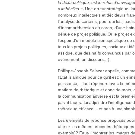
la doxa politique, est le refus d’envis
d’imbéciles.
» Une erreur stratégique, l
nombreux intellectuels et décideurs fran
l’analyse de certains, pour qui les jihadi
d’incompréhension du coran, d’une hai
dénué de projet politique. Or le projet ex
l’espoir d’un modèle bien spécifique de
tous les projets politiques, sociaux et id
assidue, que des naïfs convaincus par c
événement, un discours…).
Philippe-Joseph Salazar appelle, comme 
l’Etat islamique pour ce qu’il est: un en
puissance, il faut répondre avec la mêm
matière de rhétorique et donc de mots, 
la communication adverse est la première
pas: il faudra lui adjoindre l’intelligen
rhétorique efficace… et pas à une simpl
Les éléments de réponse proposés pourron
utiliser les mêmes procédés rhétoriques q
exemple)? Faut-il montrer les images des