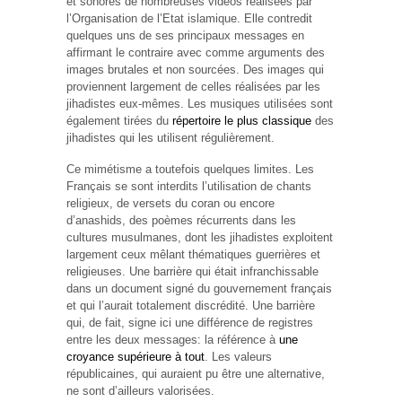
et sonores de nombreuses vidéos réalisées par
l’Organisation de l’Etat islamique. Elle contredit
quelques uns de ses principaux messages en
affirmant le contraire avec comme arguments des
images brutales et non sourcées. Des images qui
proviennent largement de celles réalisées par les
jihadistes eux-mêmes. Les musiques utilisées sont
également tirées du
répertoire le plus classique
des
jihadistes qui les utilisent régulièrement.
Ce mimétisme a toutefois quelques limites. Les
Français se sont interdits l’utilisation de chants
religieux, de versets du coran ou encore
d’anashids, des poèmes récurrents dans les
cultures musulmanes, dont les jihadistes exploitent
largement ceux mêlant thématiques guerrières et
religieuses. Une barrière qui était infranchissable
dans un document signé du gouvernement français
et qui l’aurait totalement discrédité. Une barrière
qui, de fait, signe ici une différence de registres
entre les deux messages: la référence à
une
croyance supérieure à tout
. Les valeurs
républicaines, qui auraient pu être une alternative,
ne sont d’ailleurs valorisées.