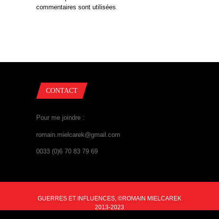
commentaires sont utilisées
.
CONTACT
Pour me joindre :
romain.mielcarek@gmail.com
0033 (0)6 70 83 79 69
GUERRES ET INFLUENCES, ©ROMAIN MIELCAREK
2013-2023
BACK TO TOP