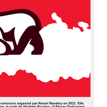
concours organisé par Alexeï Navalny en 2011. Elle
ie, le parti de Vladimir Poutine. (©Alexey Fedoseev)