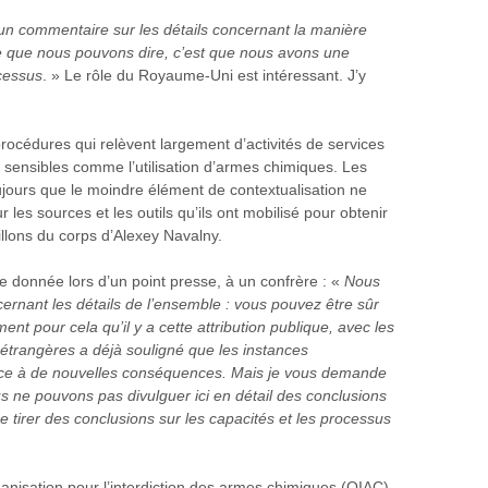
n commentaire sur les détails concernant la manière
Ce que nous pouvons dire, c’est que nous avons une
ocessus
. » Le rôle du Royaume-Uni est intéressant. J’y
rocédures qui relèvent largement d’activités de services
sensibles comme l’utilisation d’armes chimiques. Les
jours que le moindre élément de contextualisation ne
 les sources et les outils qu’ils ont mobilisé pour obtenir
illons du corps d’Alexey Navalny.
 donnée lors d’un point presse, à un confrère : «
Nous
rnant les détails de l’ensemble : vous pouvez être sûr
t pour cela qu’il y a cette attribution publique, avec les
s étrangères a déjà souligné que les instances
ace à de nouvelles conséquences. Mais je vous demande
 ne pouvons pas divulguer ici en détail des conclusions
de tirer des conclusions sur les capacités et les processus
anisation pour l’interdiction des armes chimiques (OIAC),