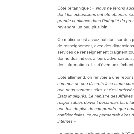
Côté britannique : «
Nous ne ferons aucu
dont les échantillons ont été obtenus. 
grande confiance dans l’intégrité du pr
reviendrai un peu plus loin.
Ce mutisme est assez habituel sur des p
de renseignement, avec des dimensions 
services de renseignement craignent tou
donne des indices à leurs adversaires sur
des informations. Ici, d’éventuels échant
Côté allemand, on renvoie à une réponse
sommes un peu discrets à ce stade conce
que nous sommes sûrs, et c’est précisémen
États impliqués. Le ministre des Affaire
responsables doivent désormais faire f
une fois de plus de comprendre que nous
confidentielles, ce qui permettrait alors 
internes.
«
Le porte-parole allemand renvoie à l’Org