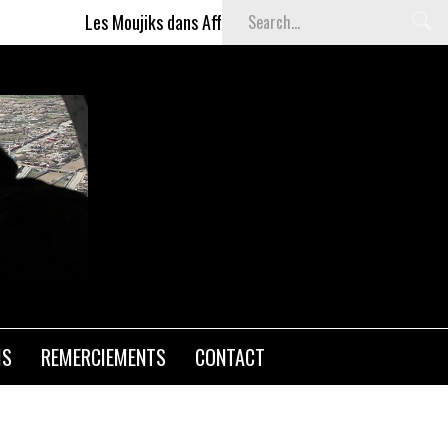
Les Moujiks dans Affaires sensibles
Articles gratuits DS
MENT DE
NCE, UN
IS
REMERCIEMENTS
CONTACT