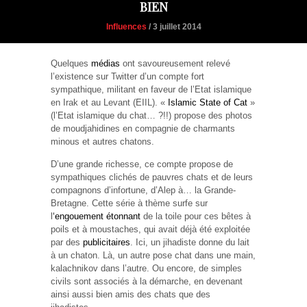
BIEN
Influences
/ 3 juillet 2014
Quelques
médias
ont savoureusement relevé
l’existence sur Twitter d’un compte fort
sympathique, militant en faveur de l’Etat islamique
en Irak et au Levant (EIIL). «
Islamic State of Cat
»
(l’Etat islamique du chat… ?!!) propose des photos
de moudjahidines en compagnie de charmants
minous et autres chatons.
D’une grande richesse, ce compte propose de
sympathiques clichés de pauvres chats et de leurs
compagnons d’infortune, d’Alep à… la Grande-
Bretagne. Cette série à thème surfe sur
l
‘engouement étonnant
de la toile pour ces bêtes à
poils et à moustaches, qui avait déjà été exploitée
par des
publicitaires
. Ici, un jihadiste donne du lait
à un chaton. Là, un autre pose chat dans une main,
kalachnikov dans l’autre. Ou encore, de simples
civils sont associés à la démarche, en devenant
ainsi aussi bien amis des chats que des