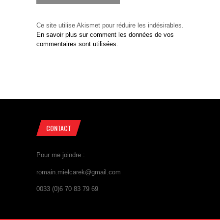
Ce site utilise Akismet pour réduire les indésirables.
En savoir plus sur comment les données de vos
commentaires sont utilisées
.
CONTACT
Pour me joindre :
romain.mielcarek@gmail.com
0033 (0)6 70 83 79 69