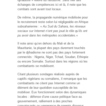
djihadiste » relève du fantasme. Sans nier des
échanges de compétences ici et là, il note que les
combats sont avant tout locaux.
De même, la propagande numérique mobilisée pour
le recrutement reste selon lui négligeable en Afrique
subsaharienne : «
Au Sud du Sahara, les réseaux
sociaux sur Internet n’ont pas joué le rôle qu’ils ont
pu avoir dans les métropoles occidentales.
«
Il note ainsi qu’en dehors du Mali et de la
Mauritanie, la plupart des pays durement touchés
par le djihadisme ne sont pas des pays fortement
connectés : Nigeria, Niger, Tchad, Soudan, Ethiopie
ou encore Somalie. Surtout dans les régions où les
combattants se mobilisent.
Citant plusieurs sondages réalisés auprès de
captifs nigérians ou somaliens, il remarque que les
combattants ne citent pas Internet comme un
élément de leur quotidien susceptible de les
mobiliser. Eux fonctionnent selon des dynamiques
locales : défense d’une cause politique face au
gouvernement, ralliement à des proches
convaincants ou vengeance de parents disparus,